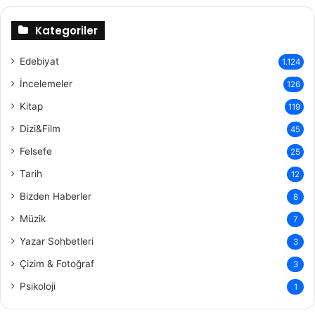
Kategoriler
Edebiyat
1.124
İncelemeler
126
Kitap
119
Dizi&Film
45
Felsefe
25
Tarih
12
Bizden Haberler
8
Müzik
7
Yazar Sohbetleri
3
Çizim & Fotoğraf
3
Psikoloji
1