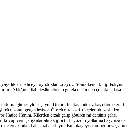
 yaşadıkları bahçeyi, uyudukları odayı… Sonra kendi kurguladığım
lırdım. Aldığım kitabı teslim etmem gereken süreden çok daha kısa
 doktora gitmesiyle başlıyor. Doktor bu dayanılmaz baş dönmelerini
işimden sonra gerçekleşiyor. Önceleri yüksek ökçelerinin sesinden
or Hatice Hanım. Kilerden erzak çalıp götüren mi dersiniz şahsı
ı kovup yeni çalışanlar almak gibi türlü çözüm yollarına başvursa da
se de en azından kafası rahat oluyor. Bu hikayeyi okuduğum yaşlarım