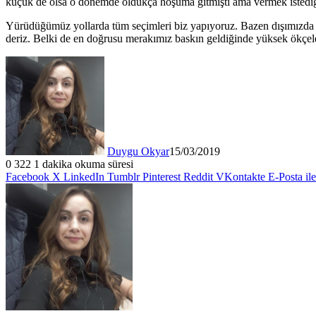
küçük de olsa o dönemde oldukça hoşuma gitmişti ama vermek istediği
Yürüdüğümüz yollarda tüm seçimleri biz yapıyoruz. Bazen dışımızda g
deriz. Belki de en doğrusu merakımız baskın geldiğinde yüksek ökçele
Duygu Okyar
15/03/2019
0
322
1 dakika okuma süresi
Facebook
X
LinkedIn
Tumblr
Pinterest
Reddit
VKontakte
E-Posta il