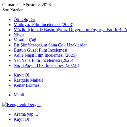
Cumartesi, Ağustos 8 2026
Son Yazılar
Ölü Olgular
Mutluyuz Film İncelemesi (2023)
Müzik: İçimizde Bastırdığımız Duyguların Dışarıya Farklı Bir 
Niyâz
Vasatlık Çağı
Bir Şiir Yazacağım Sana Çok Uzaklardan
Bugün Güzel Film İncelemesi
Adile Naşit Film İncelemesi (2025)
Yan Yana Film İncelemesi (2025)
Night Agent Dizi İncelemesi (2023-)
Kayıt Ol
Rastgele Makale
Kenar Bölmesi
Menü
Arama yap ...
Kayıt Ol