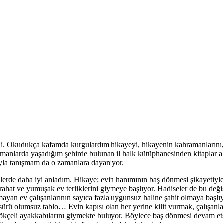
. Okudukça kafamda kurgulardım hikayeyi, hikayenin kahramanlarını,
manlarda yaşadığım şehirde bulunan il halk kütüphanesinden kitaplar a
rıyla tanışmam da o zamanlara dayanıyor.
rde daha iyi anladım. Hikaye; evin hanımının baş dönmesi şikayetiyle
rahat ve yumuşak ev terliklerini giymeye başlıyor. Hadiseler de bu değ
an ev çalışanlarının sayıca fazla uygunsuz haline şahit olmaya başlıy
rü olumsuz tablo… Evin kapısı olan her yerine kilit vurmak, çalışanlar
ökçeli ayakkabılarını giymekte buluyor. Böylece baş dönmesi devam et