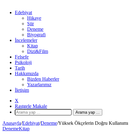
Edebiyat
Hikaye
Şiir
Deneme
Biyografi
İncelemeler
Kitap
Dizi&Film
Felsefe
Psikoloji
Tarih
Hakkımızda
Bizden Haberler
Yazarlarımız
İletişim
X
Rastgele Makale
Arama yap ...
Anasayfa
/
Edebiyat
/
Deneme
/
Yüksek Ökçelerin Doğru Kullanımı
Deneme
Kitap