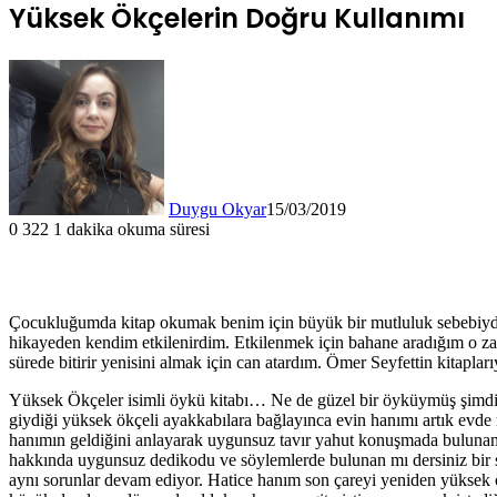
Yüksek Ökçelerin Doğru Kullanımı
Duygu Okyar
15/03/2019
0
322
1 dakika okuma süresi
Çocukluğumda kitap okumak benim için büyük bir mutluluk sebebiydi
hikayeden kendim etkilenirdim. Etkilenmek için bahane aradığım o za
sürede bitirir yenisini almak için can atardım. Ömer Seyfettin kitapla
Yüksek Ökçeler isimli öykü kitabı… Ne de güzel bir öyküymüş şimdile
giydiği yüksek ökçeli ayakkabılara bağlayınca evin hanımı artık evde 
hanımın geldiğini anlayarak uygunsuz tavır yahut konuşmada bulunamay
hakkında uygunsuz dedikodu ve söylemlerde bulunan mı dersiniz bir sü
aynı sorunlar devam ediyor. Hatice hanım son çareyi yeniden yüksek 