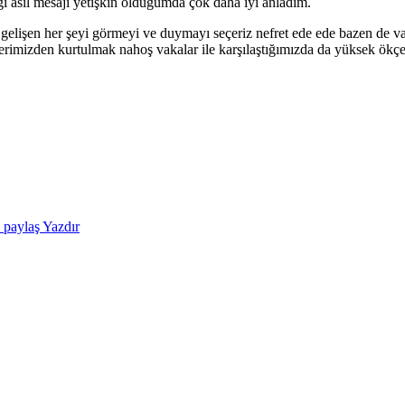
 asıl mesajı yetişkin olduğumda çok daha iyi anladım.
elişen her şeyi görmeyi ve duymayı seçeriz nefret ede ede bazen de va
rimizden kurtulmak nahoş vakalar ile karşılaştığımızda da yüksek ökçel
e paylaş
Yazdır