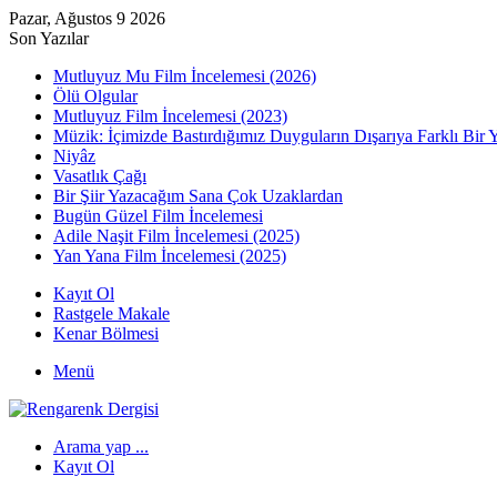
Pazar, Ağustos 9 2026
Son Yazılar
Mutluyuz Mu Film İncelemesi (2026)
Ölü Olgular
Mutluyuz Film İncelemesi (2023)
Müzik: İçimizde Bastırdığımız Duyguların Dışarıya Farklı Bir 
Niyâz
Vasatlık Çağı
Bir Şiir Yazacağım Sana Çok Uzaklardan
Bugün Güzel Film İncelemesi
Adile Naşit Film İncelemesi (2025)
Yan Yana Film İncelemesi (2025)
Kayıt Ol
Rastgele Makale
Kenar Bölmesi
Menü
Arama yap ...
Kayıt Ol