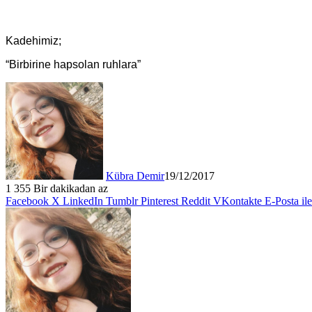
Kadehimiz;
“Birbirine hapsolan ruhlara”
Kübra Demir
19/12/2017
1
355
Bir dakikadan az
Facebook
X
LinkedIn
Tumblr
Pinterest
Reddit
VKontakte
E-Posta il