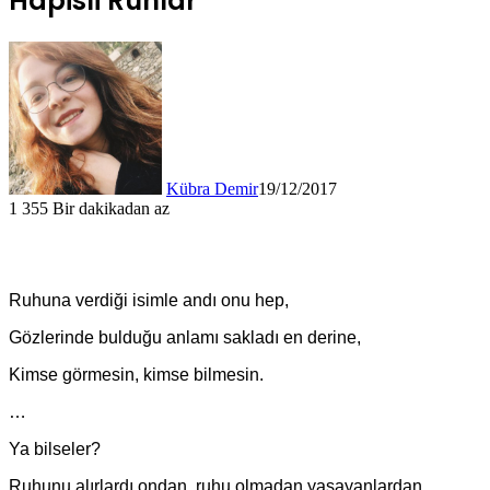
Hapisli Ruhlar
Kübra Demir
19/12/2017
1
355
Bir dakikadan az
Ruhuna verdiği isimle andı onu hep,
Gözlerinde bulduğu anlamı sakladı en derine,
Kimse görmesin, kimse bilmesin.
…
Ya bilseler?
Ruhunu alırlardı ondan, ruhu olmadan yaşayanlardan.