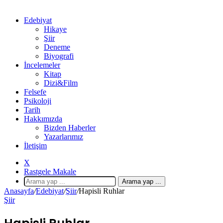
Edebiyat
Hikaye
Şiir
Deneme
Biyografi
İncelemeler
Kitap
Dizi&Film
Felsefe
Psikoloji
Tarih
Hakkımızda
Bizden Haberler
Yazarlarımız
İletişim
X
Rastgele Makale
Arama yap ...
Anasayfa
/
Edebiyat
/
Şiir
/
Hapisli Ruhlar
Şiir