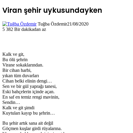
Viran şehir uykusundayken
Tuğba Özdemir
21/08/2020
5
382
Bir dakikadan az
Kalk ve git,
Bu ölü şehrin
Virane sokaklarından.
Bir cihan harbi,
yıkan tüm duvarları
Cihan belki elinin dengi…
Sen ve bir gül yaprağı tanesi,
Eski bahçelerin içinde açan.
En saf en temiz rengi mavinin,
Sendin…
Kalk ve git şimdi
Kuytuları kayıp bu şehrin…
Bu şehir artık sana ait değil
Göçmen kuşlar girdi rüyalarına.