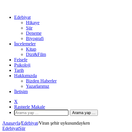
Edebiyat
Hikaye
Şiir
Deneme
Biyografi
İncelemeler
Kitap
Dizi&Film
Felsefe
Psikoloji
Tarih
Hakkımızda
Bizden Haberler
Yazarlarımız
İletişim
X
Rastgele Makale
Arama yap ...
Anasayfa
/
Edebiyat
/
Viran şehir uykusundayken
Edebiyat
Şiir