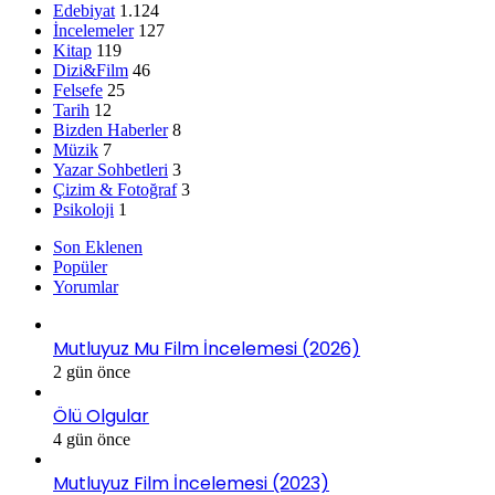
Edebiyat
1.124
İncelemeler
127
Kitap
119
Dizi&Film
46
Felsefe
25
Tarih
12
Bizden Haberler
8
Müzik
7
Yazar Sohbetleri
3
Çizim & Fotoğraf
3
Psikoloji
1
Son Eklenen
Popüler
Yorumlar
Mutluyuz Mu Film İncelemesi (2026)
2 gün önce
Ölü Olgular
4 gün önce
Mutluyuz Film İncelemesi (2023)