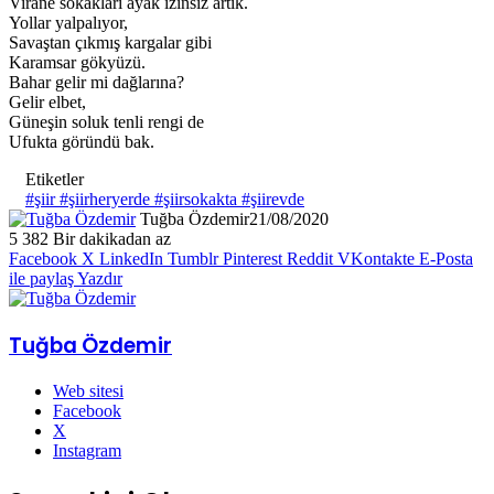
Virane sokakları ayak izinsiz artık.
Yollar yalpalıyor,
Savaştan çıkmış kargalar gibi
Karamsar gökyüzü.
Bahar gelir mi dağlarına?
Gelir elbet,
Güneşin soluk tenli rengi de
Ufukta göründü bak.
Etiketler
#şiir #şiirheryerde #şiirsokakta #şiirevde
Tuğba Özdemir
21/08/2020
5
382
Bir dakikadan az
Facebook
X
LinkedIn
Tumblr
Pinterest
Reddit
VKontakte
E-Posta
ile paylaş
Yazdır
Tuğba Özdemir
Web sitesi
Facebook
X
Instagram