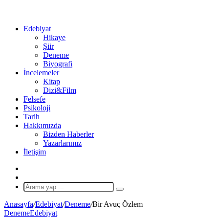
...
Ol
Edebiyat
Hikaye
Şiir
Deneme
Biyografi
İncelemeler
Kitap
Dizi&Film
Felsefe
Psikoloji
Tarih
Hakkımızda
Bizden Haberler
Yazarlarımız
İletişim
X
Rastgele
Makale
Arama
yap
Anasayfa
/
Edebiyat
/
Deneme
/
Bir Avuç Özlem
...
Deneme
Edebiyat