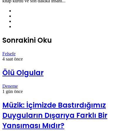
kitap kurdu ve son dakika insanı...
Facebook
X
Pinterest
Instagram
Sonrakini Oku
Felsefe
4 saat önce
Ölü Olgular
Deneme
1 gün önce
Müzik: İçimizde Bastırdığımız
Duyguların Dışarıya Farklı Bir
Yansıması Mıdır?