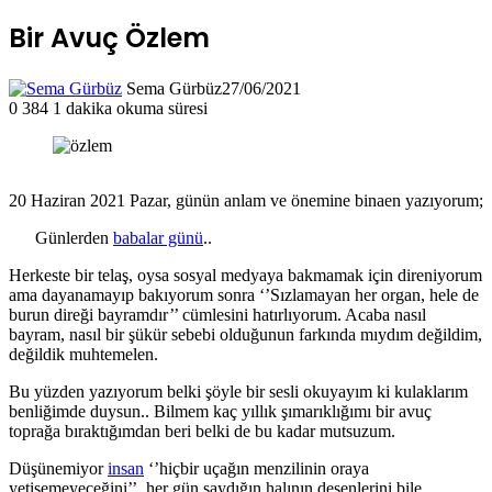
Bir Avuç Özlem
Sema Gürbüz
27/06/2021
0
384
1 dakika okuma süresi
20 Haziran 2021 Pazar, günün anlam ve önemine binaen yazıyorum;
Günlerden
babalar günü
..
Herkeste bir telaş, oysa sosyal medyaya bakmamak için direniyorum
ama dayanamayıp bakıyorum sonra ‘’Sızlamayan her organ, hele de
burun direği bayramdır’’ cümlesini hatırlıyorum. Acaba nasıl
bayram, nasıl bir şükür sebebi olduğunun farkında mıydım değildim,
değildik muhtemelen.
Bu yüzden yazıyorum belki şöyle bir sesli okuyayım ki kulaklarım
benliğimde duysun.. Bilmem kaç yıllık şımarıklığımı bir avuç
toprağa bıraktığımdan beri belki de bu kadar mutsuzum.
Düşünemiyor
insan
‘’hiçbir uçağın menzilinin oraya
yetişemeyeceğini’’, her gün saydığın halının desenlerini bile