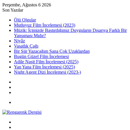
Perşembe, Ağustos 6 2026
Son Yazılar
Ölü Olgular
Mutluyuz Film İncelemesi (2023)
Müzik: İçimizde Bastırdığımız Duyguların Dışarıya Farklı Bir
Yansıması Mıdır?
Niyâz
Vasatlık Çağı
Bir Şiir Yazacağım Sana Çok Uzaklardan
Bugün Güzel Film İncelemesi
Adile Naşit Film İncelemesi (2025)
Yan Yana Film İncelemesi (2025)
Night Agent Dizi İncelemesi (2023-)
Kayıt
Ol
Rastgele
Makale
Kenar
Bölmesi
Menü
Arama
yap
Kayıt