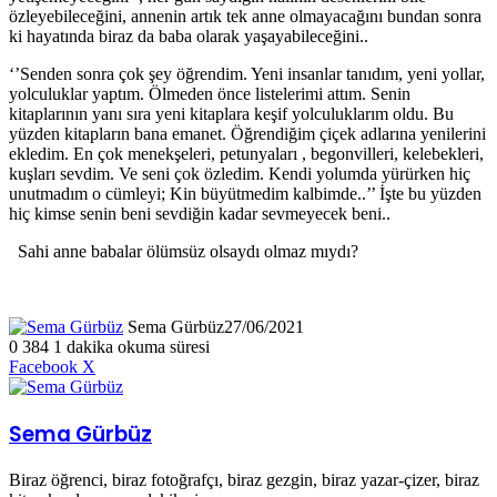
özleyebileceğini, annenin artık tek anne olmayacağını bundan sonra
ki hayatında biraz da baba olarak yaşayabileceğini..
‘’Senden sonra çok şey öğrendim. Yeni insanlar tanıdım, yeni yollar,
yolculuklar yaptım. Ölmeden önce listelerimi attım. Senin
kitaplarının yanı sıra yeni kitaplara keşif yolculuklarım oldu. Bu
yüzden kitapların bana emanet. Öğrendiğim çiçek adlarına yenilerini
ekledim. En çok menekşeleri, petunyaları , begonvilleri, kelebekleri,
kuşları sevdim. Ve seni çok özledim. Kendi yolumda yürürken hiç
unutmadım o cümleyi; Kin büyütmedim kalbimde..’’ İşte bu yüzden
hiç kimse senin beni sevdiğin kadar sevmeyecek beni..
Sahi anne babalar ölümsüz olsaydı olmaz mıydı?
Sema Gürbüz
27/06/2021
0
384
1 dakika okuma süresi
LinkedIn
Tumblr
Pinterest
Reddit
VKontakte
E-
Yazdır
Facebook
X
Posta
ile
paylaş
Sema Gürbüz
Biraz öğrenci, biraz fotoğrafçı, biraz gezgin, biraz yazar-çizer, biraz