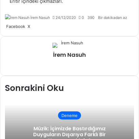
Eritir içindeki çıkmazları.
İrem Nasuh
24/12/2020
0
390
Bir dakikadan az
LinkedIn
Tumblr
Pinterest
Reddit
VKontakte
E-
Yazdır
Facebook
X
Posta
ile
paylaş
İrem Nasuh
X
Instagram
Sonrakini Oku
Deneme
Müzik: İçimizde Bastırdığımız
Duyguların Dışarıya Farklı Bir