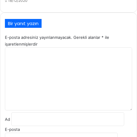
18/12/2020
Bir yanıt yazın
E-posta adresiniz yayınlanmayacak.
Gerekli alanlar
*
ile
işaretlenmişlerdir
Y
o
r
u
m
*
Ad
E-posta