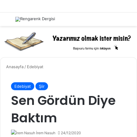
Menü
Kayıt 
Ar
Anasayfa
/
Edebiyat
Edebiyat
Şiir
Sen Gördün Diye
Baktım
İrem Nasuh
24/12/2020