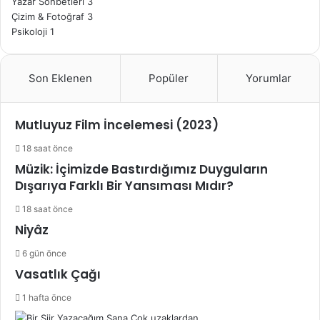
Yazar Sohbetleri
3
Çizim & Fotoğraf
3
Psikoloji
1
Son Eklenen
Popüler
Yorumlar
Mutluyuz Film İncelemesi (2023)
18 saat önce
Müzik: İçimizde Bastırdığımız Duyguların
Dışarıya Farklı Bir Yansıması Mıdır?
18 saat önce
Niyâz
6 gün önce
Vasatlık Çağı
1 hafta önce