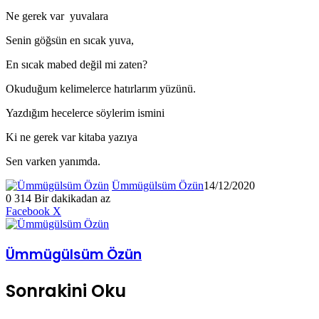
Ne gerek var yuvalara
Senin göğsün en sıcak yuva,
En sıcak mabed değil mi zaten?
Okuduğum kelimelerce hatırlarım yüzünü.
Yazdığım hecelerce söylerim ismini
Ki ne gerek var kitaba yazıya
Sen varken yanımda.
Ümmügülsüm Özün
14/12/2020
0
314
Bir dakikadan az
LinkedIn
Tumblr
Pinterest
Reddit
VKontakte
E-
Yazdır
Facebook
X
Posta
ile
paylaş
Ümmügülsüm Özün
Sonrakini Oku