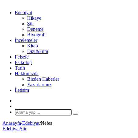
Edebiyat
Hikaye
Şiir
Deneme
Biyografi
İncelemeler
Kitap
Dizi&Film
Felsefe
Psikoloji
Tarih
Hakkımızda
Bizden Haberler
Yazarlarımız
İletişim
X
Rastgele
Makale
Arama
yap
Anasayfa
/
Edebiyat
/
Nefes
...
Edebiyat
Şiir