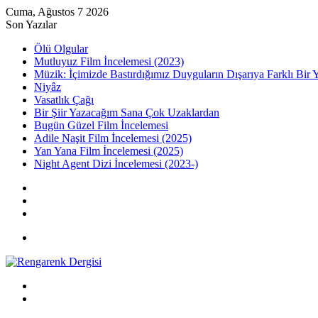
Cuma, Ağustos 7 2026
Son Yazılar
Ölü Olgular
Mutluyuz Film İncelemesi (2023)
Müzik: İçimizde Bastırdığımız Duyguların Dışarıya Farklı Bir 
Niyâz
Vasatlık Çağı
Bir Şiir Yazacağım Sana Çok Uzaklardan
Bugün Güzel Film İncelemesi
Adile Naşit Film İncelemesi (2025)
Yan Yana Film İncelemesi (2025)
Night Agent Dizi İncelemesi (2023-)
Kayıt
Ol
Rastgele
Makale
Kenar
Bölmesi
Menü
Arama
yap
Kayıt
...
Ol