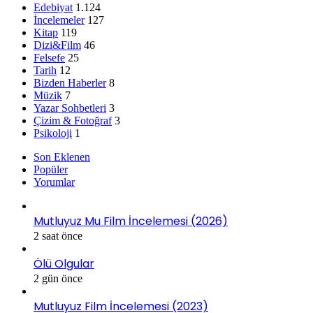
Edebiyat
1.124
İncelemeler
127
Kitap
119
Dizi&Film
46
Felsefe
25
Tarih
12
Bizden Haberler
8
Müzik
7
Yazar Sohbetleri
3
Çizim & Fotoğraf
3
Psikoloji
1
Son Eklenen
Popüler
Yorumlar
Mutluyuz Mu Film İncelemesi (2026)
2 saat önce
Ölü Olgular
2 gün önce
Mutluyuz Film İncelemesi (2023)