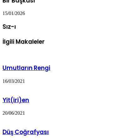
Bir Başkası
15/01/2026
Sız-ı
İlgili Makaleler
Umutların Rengi
16/03/2021
Yit(iri)en
20/06/2021
Düş Coğrafyası