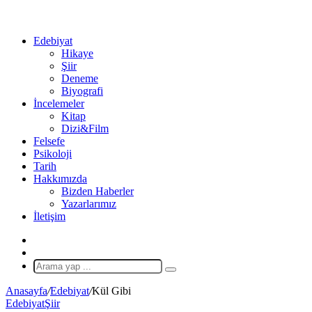
...
Ol
Edebiyat
Hikaye
Şiir
Deneme
Biyografi
İncelemeler
Kitap
Dizi&Film
Felsefe
Psikoloji
Tarih
Hakkımızda
Bizden Haberler
Yazarlarımız
İletişim
X
Rastgele
Makale
Arama
yap
Anasayfa
/
Edebiyat
/
Kül Gibi
...
Edebiyat
Şiir