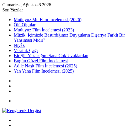
Cumartesi, Ağustos 8 2026
Son Yazılar
Mutluyuz Mu Film İncelemesi (2026)
Ölü Olgular
Mutluyuz Film İncelemesi (2023)
Müzik: İçimizde Bastırdığımız Duyguların Dışarıya Farklı Bir
Yansıması Mıdır?
Niyâz
Vasatlık Çağı
Bir Şiir Yazacağım Sana Çok Uzaklardan
Bugün Güzel Film İncelemesi
Adile Naşit Film İncelemesi (2025)
Yan Yana Film İncelemesi (2025)
Kayıt
Ol
Rastgele
Makale
Kenar
Bölmesi
Menü
Arama
yap
Kayıt