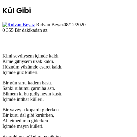
Kül Gibi
Rıdvan Beyaz
08/12/2020
0
355
Bir dakikadan az
Kimi sevdiysem içimde kaldı.
Kime gittiysem uzak kaldı.
Hüznüm yüzümde esaret kaldı.
İçimde güz külleri.
Bir gün sırra kadem bastı.
Sanki ruhumu çarmıha astı.
Bilmem ki bu gidiş neyin kastı.
İçimde intihar külleri.
Bir vaveyla kopardı giderken.
Bir kuru dal gibi kırılırken,
Ah etmedim o giderken.
İçimde mayın külleri.
Savruldum, ağladım, yenildim.