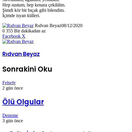
Hep sustum, hep kenara çekildim.
Şimdi kör bir bıçak gibi bilendim.
İçimde isyan külleri.
Rıdvan Beyaz
08/12/2020
0
355
Bir dakikadan az
LinkedIn
Tumblr
Pinterest
Reddit
VKontakte
E-
Yazdır
Facebook
X
Posta
ile
paylaş
Rıdvan Beyaz
Sonrakini Oku
Felsefe
2 gün önce
Ölü Olgular
Deneme
3 gün önce