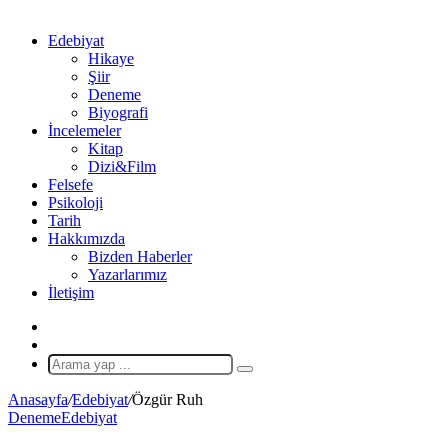
Edebiyat
Hikaye
Şiir
Deneme
Biyografi
İncelemeler
Kitap
Dizi&Film
Felsefe
Psikoloji
Tarih
Hakkımızda
Bizden Haberler
Yazarlarımız
İletişim
X
Rastgele
Makale
Arama
yap
Anasayfa
/
Edebiyat
/
Özgür Ruh
...
Deneme
Edebiyat