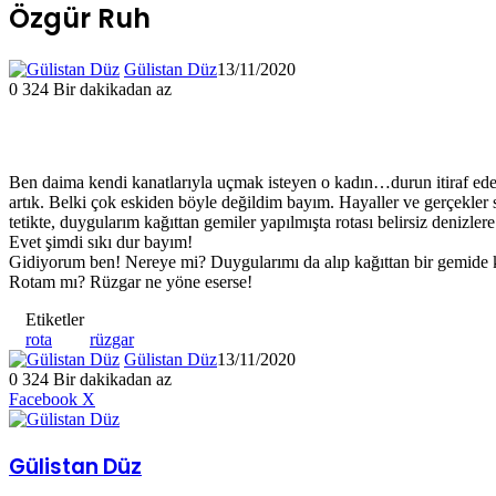
Özgür Ruh
Gülistan Düz
13/11/2020
0
324
Bir dakikadan az
Ben daima kendi kanatlarıyla uçmak isteyen o kadın…durun itiraf edeyi
artık. Belki çok eskiden böyle değildim bayım. Hayaller ve gerçekl
tetikte, duygularım kağıttan gemiler yapılmışta rotası belirsiz denizle
Evet şimdi sıkı dur bayım!
Gidiyorum ben! Nereye mi? Duygularımı da alıp kağıttan bir gemide
Rotam mı? Rüzgar ne yöne eserse!
Etiketler
rota
rüzgar
Gülistan Düz
13/11/2020
0
324
Bir dakikadan az
LinkedIn
Tumblr
Pinterest
Reddit
VKontakte
E-
Yazdır
Facebook
X
Posta
ile
paylaş
Gülistan Düz