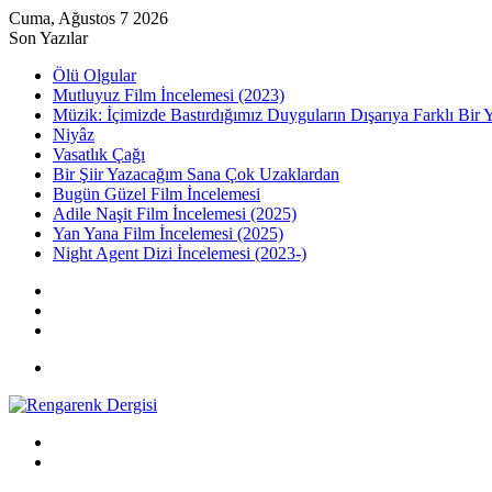
Cuma, Ağustos 7 2026
Son Yazılar
Ölü Olgular
Mutluyuz Film İncelemesi (2023)
Müzik: İçimizde Bastırdığımız Duyguların Dışarıya Farklı Bir 
Niyâz
Vasatlık Çağı
Bir Şiir Yazacağım Sana Çok Uzaklardan
Bugün Güzel Film İncelemesi
Adile Naşit Film İncelemesi (2025)
Yan Yana Film İncelemesi (2025)
Night Agent Dizi İncelemesi (2023-)
Kayıt
Ol
Rastgele
Makale
Kenar
Bölmesi
Menü
Arama
yap
Kayıt
...
Ol