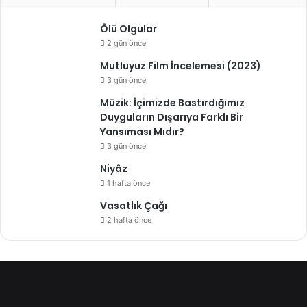
Ölü Olgular
2 gün önce
Mutluyuz Film İncelemesi (2023)
3 gün önce
Müzik: İçimizde Bastırdığımız
Duyguların Dışarıya Farklı Bir
Yansıması Mıdır?
3 gün önce
Niyâz
1 hafta önce
Vasatlık Çağı
2 hafta önce