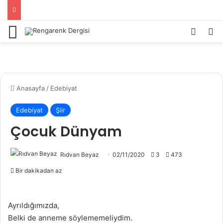
Menü
Kayıt 
Ar
Anasayfa
/
Edebiyat
Edebiyat
Şiir
Çocuk Dünyam
Rıdvan Beyaz
02/11/2020
3
473
Bir dakikadan az
Ayrıldığımızda,
Belki de anneme söylememeliydim.