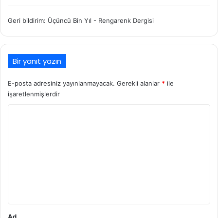
Geri bildirim:
Üçüncü Bin Yıl - Rengarenk Dergisi
Bir yanıt yazın
E-posta adresiniz yayınlanmayacak.
Gerekli alanlar
*
ile
işaretlenmişlerdir
Y
o
r
u
m
*
Ad