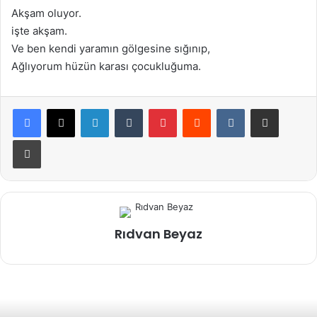
Akşam oluyor.
işte akşam.
Ve ben kendi yaramın gölgesine sığınıp,
Ağlıyorum hüzün karası çocukluğuma.
LinkedIn
Tumblr
Pinterest
Reddit
VKontakte
E-Posta ile paylaş
Yazdır
Rıdvan Beyaz