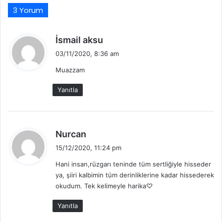
3 Yorum
d
İsmail aksu
e
03/11/2020, 8:36 am
d
Muazzam
i
k
Yanıtla
i
:
d
Nurcan
e
15/12/2020, 11:24 pm
d
Hani insan,rüzgarı teninde tüm sertliğiyle hisseder
i
ya, şiiri kalbimin tüm derinliklerine kadar hissederek
k
okudum. Tek kelimeyle harika♡
i
:
Yanıtla