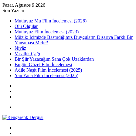
Pazar, Ağustos 9 2026
Son Yazılar
Mutluyuz Mu Film İncelemesi (2026)
Ölü Olgular
Mutluyuz Film İncelemesi (2023)
Müzik: İçimizde Bastırdığımız Duyguların Dışarıya Farklı Bir
Yansıması Mıdır?
Niyâz
Vasatlık Çağı
Bir Şiir Yazacağım Sana Çok Uzaklardan
Bugün Güzel Film İncelemesi
Adile Naşit Film İncelemesi (2025)
Yan Yana Film İncelemesi (2025)
Kayıt
Ol
Rastgele
Makale
Kenar
Bölmesi
Menü
Arama
yap
Kayıt