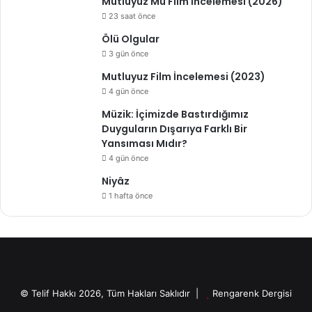
Mutluyuz Mu Film İncelemesi (2026)
23 saat önce
Ölü Olgular
3 gün önce
Mutluyuz Film İncelemesi (2023)
4 gün önce
Müzik: İçimizde Bastırdığımız
Duyguların Dışarıya Farklı Bir
Yansıması Mıdır?
4 gün önce
Niyâz
1 hafta önce
© Telif Hakkı 2026, Tüm Hakları Saklıdır |
Rengarenk Dergisi