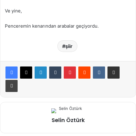
Ve yine,
Penceremin kenarından arabalar geçiyordu.
şiir
LinkedIn
Tumblr
Pinterest
Reddit
VKontakte
E-Posta ile paylaş
Yazdır
Selin Öztürk