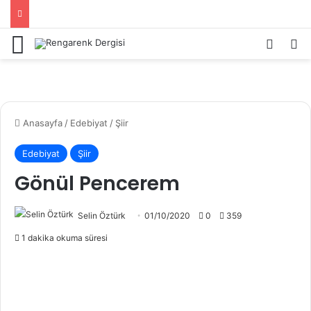
Menü
Kayıt 
Ar
Anasayfa
/
Edebiyat
/
Şiir
Edebiyat
Şiir
Gönül Pencerem
Selin Öztürk
01/10/2020
0
359
1 dakika okuma süresi