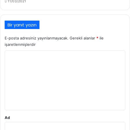
11/03/2021
Bir yanıt yazın
E-posta adresiniz yayınlanmayacak.
Gerekli alanlar
*
ile
işaretlenmişlerdir
Y
o
r
u
m
*
Ad