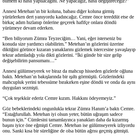
bilmem ki nasıl yapılacağını. Ne yapacağız, nasıl değiştireceğiz?”
Annesi Metehan’ın bir koluna, babası diğer koluna girmiş
yürürlerken dert yanıyordu kadıncağız. Cemre önce tereddüt etse de
birkaç adım hızlanıp önlerine geçerek hafifçe onlara döndü
yürümeye devam ederken.
“Ben biliyorum Zümra Teyzeciğim… Yani, eğer isterseniz bu
konuda size yardımcı olabilirim.” Metehan’ın gözlerini üzerine
diktiğini görünce kızaran yanaklarını gizlemek istercesine yavaşlayıp
tekrar adımladığı yola dikti gözlerini. “İki günde bir size gelip
değişebilirim pansumanı…”
Annesi gülümseyerek ve biraz da mahcup hisseden gözlerle oğluna
baktı. Metehan’ın bakışlarında bir ışıltı görmüştü. Gözlerindeki
mahcupluk yerini tebessüme bırakırken eşine döndü ve onda da aynı
duyguları sezmişti.
“Çok teşekkür ederiz Cemre kızım. Hakkını ödeyemeyiz.”
Göz bebeklerindeki ongunlukla tekrar Zümra Hanım’a baktı Cemre.
“Estağfurullah. Metehan iyi olsun yeter, bütün uğraşım sadece
bunun için.” Cümlesini tamamlayınca yanakları daha da kızarmış
başını iyice öne eğmişti Cemre. Metehan ise gülümseyerek izliyordu
onu. Sanki kısa bir süreliğine de olsa bütün ağrısı geçmiş gitmişti.