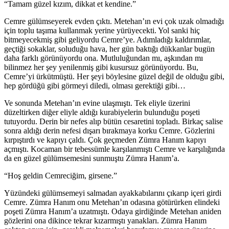
“Tamam güzel kızım, dikkat et kendine.”
Cemre gülümseyerek evden çıktı. Metehan’ın evi çok uzak olmadığı
için toplu taşıma kullanmak yerine yürüyecekti. Yol sanki hiç
bitmeyecekmiş gibi geliyordu Cemre’ye. Adımladığı kaldırımlar,
geçtiği sokaklar, soluduğu hava, her gün baktığı dükkanlar bugün
daha farklı görünüyordu ona. Mutluluğundan mı, aşkından mı
bilinmez her şey yenilenmiş gibi kusursuz görünüyordu. Bu,
Cemre’yi ürkütmüştü. Her şeyi böylesine güzel değil de olduğu gibi,
hep gördüğü gibi görmeyi diledi, olması gerektiği gibi…
Ve sonunda Metehan’ın evine ulaşmıştı. Tek eliyle üzerini
düzeltirken diğer eliyle aldığı kurabiyelerin bulunduğu poşeti
tutuyordu. Derin bir nefes alıp bütün cesaretini topladı. Birkaç salise
sonra aldığı derin nefesi dışarı bırakmaya korku Cemre. Gözlerini
kırpıştırdı ve kapıyı çaldı. Çok geçmeden Zümra Hanım kapıyı
açmıştı. Kocaman bir tebessümle karşılanmıştı Cemre ve karşılığında
da en güzel gülümsemesini sunmuştu Zümra Hanım’a.
“Hoş geldin Cemreciğim, girsene.”
Yüzündeki gülümsemeyi salmadan ayakkabılarını çıkarıp içeri girdi
Cemre. Zümra Hanım onu Metehan’ın odasına götürürken elindeki
poşeti Zümra Hanım’a uzatmıştı. Odaya girdiğinde Metehan aniden
gözlerini ona dikince tekrar kızarmıştı yanakları. Zümra Hanım