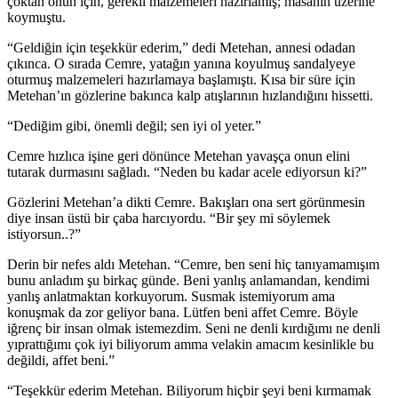
çoktan onun için, gerekli malzemeleri hazırlamış; masanın üzerine
koymuştu.
“Geldiğin için teşekkür ederim,” dedi Metehan, annesi odadan
çıkınca. O sırada Cemre, yatağın yanına koyulmuş sandalyeye
oturmuş malzemeleri hazırlamaya başlamıştı. Kısa bir süre için
Metehan’ın gözlerine bakınca kalp atışlarının hızlandığını hissetti.
“Dediğim gibi, önemli değil; sen iyi ol yeter.”
Cemre hızlıca işine geri dönünce Metehan yavaşça onun elini
tutarak durmasını sağladı. “Neden bu kadar acele ediyorsun ki?”
Gözlerini Metehan’a dikti Cemre. Bakışları ona sert görünmesin
diye insan üstü bir çaba harcıyordu. “Bir şey mi söylemek
istiyorsun..?”
Derin bir nefes aldı Metehan. “Cemre, ben seni hiç tanıyamamışım
bunu anladım şu birkaç günde. Beni yanlış anlamandan, kendimi
yanlış anlatmaktan korkuyorum. Susmak istemiyorum ama
konuşmak da zor geliyor bana. Lütfen beni affet Cemre. Böyle
iğrenç bir insan olmak istemezdim. Seni ne denli kırdığımı ne denli
yıprattığımı çok iyi biliyorum amma velakin amacım kesinlikle bu
değildi, affet beni.”
“Teşekkür ederim Metehan. Biliyorum hiçbir şeyi beni kırmamak