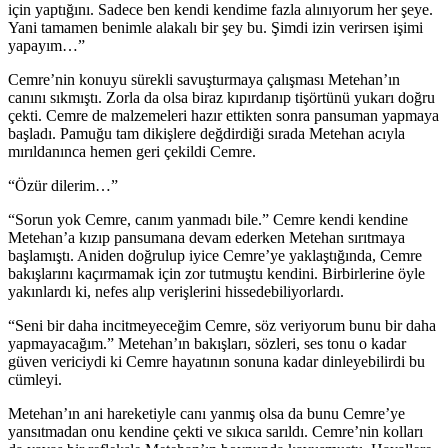
için yaptığını. Sadece ben kendi kendime fazla alınıyorum her şeye.
Yani tamamen benimle alakalı bir şey bu. Şimdi izin verirsen işimi
yapayım…”
Cemre’nin konuyu sürekli savuşturmaya çalışması Metehan’ın
canını sıkmıştı. Zorla da olsa biraz kıpırdanıp tişörtünü yukarı doğru
çekti. Cemre de malzemeleri hazır ettikten sonra pansuman yapmaya
başladı. Pamuğu tam dikişlere değdirdiği sırada Metehan acıyla
mırıldanınca hemen geri çekildi Cemre.
“Özür dilerim…”
“Sorun yok Cemre, canım yanmadı bile.” Cemre kendi kendine
Metehan’a kızıp pansumana devam ederken Metehan sırıtmaya
başlamıştı. Aniden doğrulup iyice Cemre’ye yaklaştığında, Cemre
bakışlarını kaçırmamak için zor tutmuştu kendini. Birbirlerine öyle
yakınlardı ki, nefes alıp verişlerini hissedebiliyorlardı.
“Seni bir daha incitmeyeceğim Cemre, söz veriyorum bunu bir daha
yapmayacağım.” Metehan’ın bakışları, sözleri, ses tonu o kadar
güven vericiydi ki Cemre hayatının sonuna kadar dinleyebilirdi bu
cümleyi.
Metehan’ın ani hareketiyle canı yanmış olsa da bunu Cemre’ye
yansıtmadan onu kendine çekti ve sıkıca sarıldı. Cemre’nin kolları