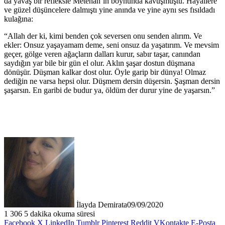
da yavaş bir refleksle Metehan’ın boynunda kavuşmuştu. Hayallere
ve güzel düşüncelere dalmıştı yine anında ve yine aynı ses fısıldadı
kulağına:
“Allah der ki, kimi benden çok seversen onu senden alırım. Ve
ekler: Onsuz yaşayamam deme, seni onsuz da yaşatırım. Ve mevsim
geçer, gölge veren ağaçların dalları kurur, sabır taşar, canından
saydığın yar bile bir gün el olur. Aklın şaşar dostun düşmana
dönüşür. Düşman kalkar dost olur. Öyle garip bir dünya! Olmaz
dediğin ne varsa hepsi olur. Düşmem dersin düşersin. Şaşman dersin
şaşarsın. En garibi de budur ya, öldüm der durur yine de yaşarsın.”
İlayda Demirata
09/09/2020
1
306
5 dakika okuma süresi
Facebook
X
LinkedIn
Tumblr
Pinterest
Reddit
VKontakte
E-Posta