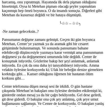
harcamış, onu yıpratmıştı. Hayatında ilk defa pişman olduğunu
hissetmişti. Oysa ki Metehan pişman olacağı şeyler yapmaktan
kaçınmıştı hep ömrü boyunca. O da insandı sonuçta. Diğerleri gibi
Metehan da kusursuz değildi ve bir hataya düşmüştü.
╰☆☆ – ☆☆╮
-Ne zaman geleceksin..?
Pansumanın değişme zamanı gelmişti. Geçen iki gün boyunca
Metehan, Cemre’ye yazmak ya da aramak gibi bir cesaret
girişiminde bulunmamıştı. Ve sonunda pansumanı bahane
edebileceği düşüncesiyle yazmaya karar vermişti ama pansunmanın
değişmesi ya da değişmemesi umurunda bile değildi. Cemre ile
konuşmak istiyordu. Gözlerine bakıp her şeyi anlatmak, anlamak
istiyordu. En çok da onu daha iyi tanıyabilmeyi istiyordu. Amma
velakin öylesine korkuyordu ki; Ufak bir bebeğin denize girmekten
korktuğu gibi… Kanser olduğunu öğrenen bir hastanın ölüm
korkusu gibi…
Cemre telefonuna düşen mesaj sesi ile irkildi. O gün hastane
çıkışında Metehan’ın bakışları onu öylesine derinden etkilemişti ki,
günlerdir ondan mesaj ya da bir çağrı bekliyordu. Gel dese gelirdi,
git dese giderdi. O bakışlar ona çok şey anlatmış, çok şeye umut
bağlamasını sağlamıştı. Ve Cemre de korkuyordu. O bakışları yanlış