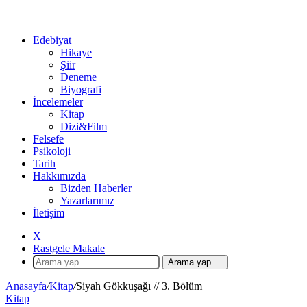
Edebiyat
Hikaye
Şiir
Deneme
Biyografi
İncelemeler
Kitap
Dizi&Film
Felsefe
Psikoloji
Tarih
Hakkımızda
Bizden Haberler
Yazarlarımız
İletişim
X
Rastgele Makale
Arama yap ...
Anasayfa
/
Kitap
/
Siyah Gökkuşağı // 3. Bölüm
Kitap