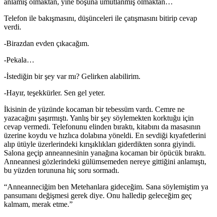
anlamış olmaktan, yine boşuna umutlanmış olmaktan…
Telefon ile bakışmasını, düşünceleri ile çatışmasını bitirip cevap
verdi.
-Birazdan evden çıkacağım.
-Pekala…
-İstediğin bir şey var mı? Gelirken alabilirim.
-Hayır, teşekkürler. Sen gel yeter.
İkisinin de yüzünde kocaman bir tebessüm vardı. Cemre ne
yazacağını şaşırmıştı. Yanlış bir şey söylemekten korktuğu için
cevap vermedi. Telefonunu elinden bıraktı, kitabını da masasının
üzerine koydu ve hızlıca dolabına yöneldi. En sevdiği kıyafetlerini
alıp ütüyle üzerlerindeki kırışıklıkları giderdikten sonra giyindi.
Salona geçip anneannesinin yanağına kocaman bir öpücük bıraktı.
Anneannesi gözlerindeki gülümsemeden nereye gittiğini anlamıştı,
bu yüzden torununa hiç soru sormadı.
“Anneanneciğim ben Metehanlara gideceğim. Sana söylemiştim ya
pansumanı değişmesi gerek diye. Onu halledip geleceğim geç
kalmam, merak etme.”