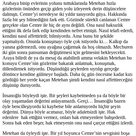
Arabaya binip evlerinin yolunu tuttuklarında Metehan hızla
gözlerinin önünden geçip giden yolu izleyerek derin düşüncelere
dalmıştı. Cemre’yi neredeyse iki yıldır tanıyordu güya. Hakkında
fazla bir şey bilmediğini fark etti. Gözünde sürekli canlanan Cemre
gerçekte olan Cemre ile hiç de aynı değildi. Ona nasıl haksızlık
ettiğini ilk defa fark edip kendinden nefret etmişti. Nasıl telafi ederdi,
kendini nasıl affettirirdi; bilmiyordu. Ama bunu bir şekilde
yapmalıydı. Onunla konuşmayı öyle çok istiyordu ki… Kalkıp da
yanına gidemezdi, onu ayağına çağırmak da hoş olmazdı. Mecburen
iki gün sonra pansuman değiştirmesi için gelmesini bekleyecekti.
Araya bilirdi de ya da mesaj da atabilirdi amma velakin Metehan bu
konuyu Cemre’nin gözlerine bakarak anlatmak, konuşmak,
dillendirmek istiyordu. Düşündüğü şeylerden sıyrılıp gerçeğe
dönünce kendine gülmeye başladı. Daha üç gün öncesine kadar kızı
gördüğü her yerde kaçan Metehan şimdi kendini nasıl affettireceğini
düşünüp duruyordu.
İnsanoğlu böyleydi işte. Bir şeyleri kaybetmeden ya da böyle bir
olay yaşamadan değerini anlayamazdı. Gerçi… İnsanoğlu bazen
öyle bencilleşiyordu ki kaybetse bile anlamıyordu hiçbir şeyin
değerini. Dünya böyle acımasız, böyle adaletsizdi işte. Hak
edenlere hak ettiğini vermez, onları hak etmeyenlere bahşederdi.
Sonra hak eden beşer, hak etmeyenin onu nasıl çarçur ettiğini izlerdi.
Metehan da öyleydi işte. Bir yıl boyunca Cemre’nin sevgisini boşa