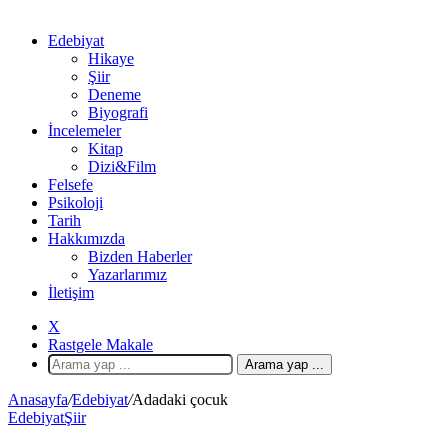
Edebiyat
Hikaye
Şiir
Deneme
Biyografi
İncelemeler
Kitap
Dizi&Film
Felsefe
Psikoloji
Tarih
Hakkımızda
Bizden Haberler
Yazarlarımız
İletişim
X
Rastgele Makale
Arama yap ...
Anasayfa
/
Edebiyat
/
Adadaki çocuk
Edebiyat
Şiir