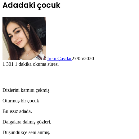
Adadaki çocuk
İrem Çavdar
27/05/2020
1
301
1 dakika okuma süresi
Dizlerini karnını çekmiş.
Oturmuş bir çocuk
Bu ıssız adada.
Dalgalara dalmış gözleri,
Düşündükçe seni anmış.