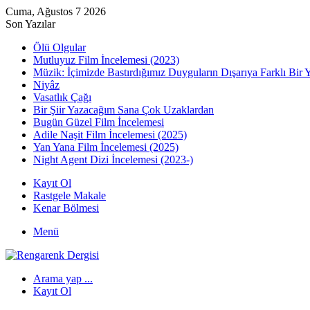
Cuma, Ağustos 7 2026
Son Yazılar
Ölü Olgular
Mutluyuz Film İncelemesi (2023)
Müzik: İçimizde Bastırdığımız Duyguların Dışarıya Farklı Bir 
Niyâz
Vasatlık Çağı
Bir Şiir Yazacağım Sana Çok Uzaklardan
Bugün Güzel Film İncelemesi
Adile Naşit Film İncelemesi (2025)
Yan Yana Film İncelemesi (2025)
Night Agent Dizi İncelemesi (2023-)
Kayıt Ol
Rastgele Makale
Kenar Bölmesi
Menü
Arama yap ...
Kayıt Ol