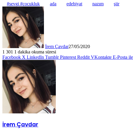
#sevgi #çocukluk
ada
edebiyat
nazım
şiir
İrem Çavdar
27/05/2020
1
301
1 dakika okuma süresi
Facebook
X
LinkedIn
Tumblr
Pinterest
Reddit
VKontakte
E-Posta il
İrem Çavdar