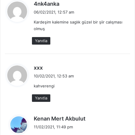
d
4nk4anka
e
06/02/2021, 12:57 am
d
Kardeşim kalemine saglık güzel bir şiir calışması
i
olmuş
k
i
Yanıtla
:
d
xxx
e
10/02/2021, 12:53 am
d
kahverengi
i
k
Yanıtla
i
:
d
Kenan Mert Akbulut
e
11/02/2021, 11:49 pm
d