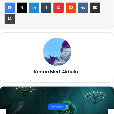
LinkedIn
Tumblr
Pinterest
Reddit
VKontakte
E-Posta ile paylaş
Yazdır
Kenan Mert Akbulut
Edebiyat