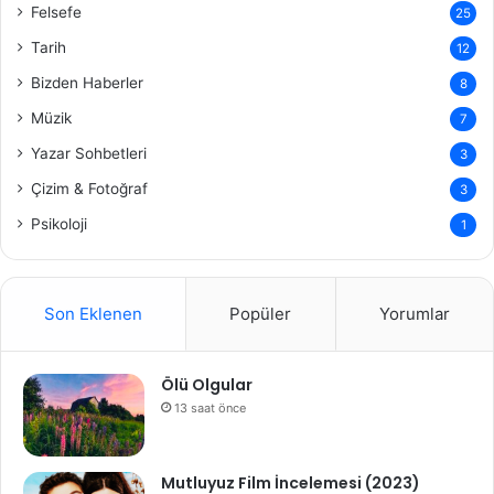
Felsefe
25
Tarih
12
Bizden Haberler
8
Müzik
7
Yazar Sohbetleri
3
Çizim & Fotoğraf
3
Psikoloji
1
Son Eklenen
Popüler
Yorumlar
Ölü Olgular
13 saat önce
Mutluyuz Film İncelemesi (2023)