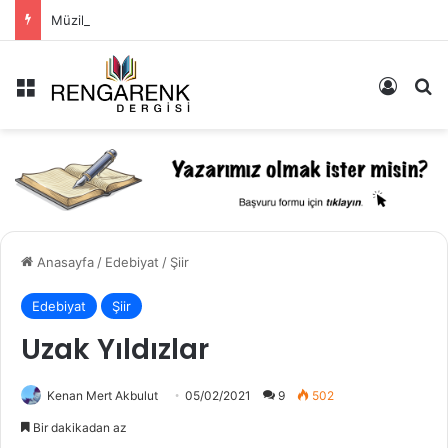
Müzik: İçimizde Bastırdığımız Duyguların Dışarıya Farklı Bir Yansıması Mıdır?
Menü
Kayıt 
Ar
Anasayfa
/
Edebiyat
/
Şiir
Edebiyat
Şiir
Uzak Yıldızlar
Kenan Mert Akbulut
05/02/2021
9
502
Bir dakikadan az