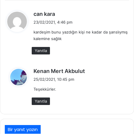
d
can kara
e
23/02/2021, 4:46 pm
d
kardeşim bunu yazdığın kişi ne kadar da şanslıymış
i
kalemine sağlık
k
i
Yanıtla
:
d
Kenan Mert Akbulut
e
25/02/2021, 10:45 pm
d
Teşekkürler.
i
k
Yanıtla
i
:
Bir yanıt yazın