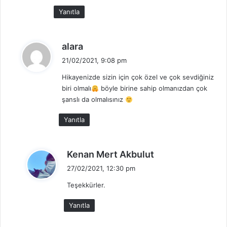
:
Yanıtla
d
alara
e
21/02/2021, 9:08 pm
d
Hikayenizde sizin için çok özel ve çok sevdiğiniz
i
biri olmalı
böyle birine sahip olmanızdan çok
k
şanslı da olmalısınız
i
:
Yanıtla
d
Kenan Mert Akbulut
e
27/02/2021, 12:30 pm
d
Teşekkürler.
i
k
Yanıtla
i
: