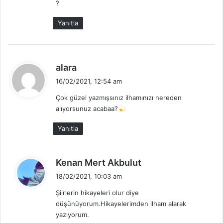
?
i
k
Yanıtla
i
:
d
alara
e
16/02/2021, 12:54 am
d
Çok güzel yazmışsınız ilhamınızı nereden
i
alıyorsunuz acabaa?
k
i
Yanıtla
:
d
Kenan Mert Akbulut
e
18/02/2021, 10:03 am
d
Şiirlerin hikayeleri olur diye
i
düşünüyorum.Hikayelerimden ilham alarak
k
yazıyorum.
i