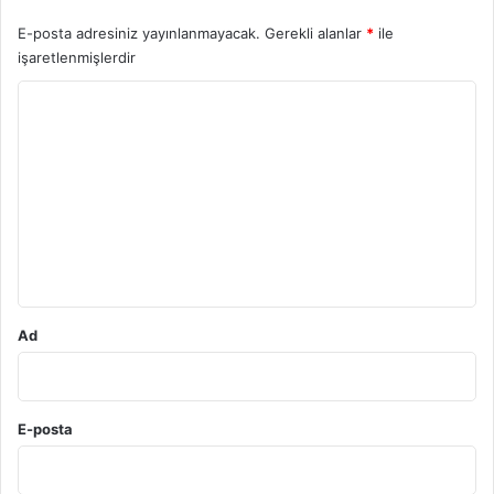
E-posta adresiniz yayınlanmayacak.
Gerekli alanlar
*
ile
işaretlenmişlerdir
Y
o
r
u
m
*
Ad
E-posta