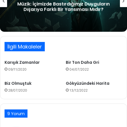
ın
Niyâz
İlgili Makaleler
Karışık Zamanlar
Bir Ton Daha Gri
09/11/2020
04/07/2022
Biz Olmuştuk
Gökyüzündeki Harita
28/07/2020
13/12/2022
9 Yorum