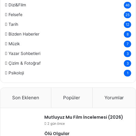
Dizi&Film
46
Felsefe
25
Tarih
12
Bizden Haberler
8
Müzik
7
Yazar Sohbetleri
3
Çizim & Fotoğraf
3
Psikoloji
1
Son Eklenen
Popüler
Yorumlar
Mutluyuz Mu Film İncelemesi (2026)
2 gün önce
Ölü Olgular