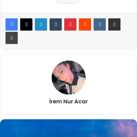
LinkedIn
Tumblr
Pinterest
Reddit
VKontakte
E-Posta ile paylaş
Yazdır
İrem Nur Acar