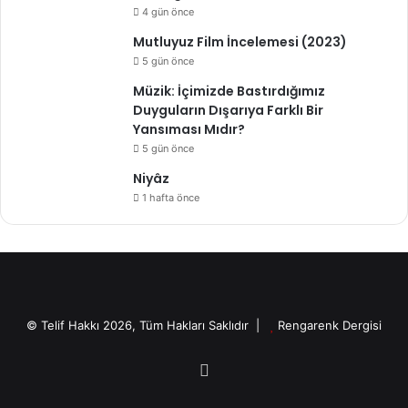
4 gün önce
Mutluyuz Film İncelemesi (2023)
5 gün önce
Müzik: İçimizde Bastırdığımız
Duyguların Dışarıya Farklı Bir
Yansıması Mıdır?
5 gün önce
Niyâz
1 hafta önce
© Telif Hakkı 2026, Tüm Hakları Saklıdır |
Rengarenk Dergisi
X