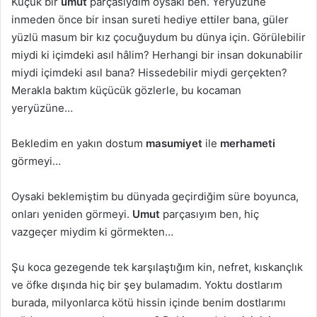
Küçük bir
umut
parçasıydım oysaki ben. Yeryüzüne
inmeden önce bir insan sureti hediye ettiler bana, güler
yüzlü masum bir kız çocuğuydum bu dünya için. Görülebilir
miydi ki içimdeki asıl hâlim? Herhangi bir insan dokunabilir
miydi içimdeki asıl bana? Hissedebilir miydi gerçekten?
Merakla baktım küçücük gözlerle, bu kocaman
yeryüzüne…
Bekledim en yakın dostum
masumiyet
ile
merhameti
görmeyi…
Oysaki beklemiştim bu dünyada geçirdiğim süre boyunca,
onları yeniden görmeyi.
Umut
parçasıyım ben, hiç
vazgeçer miydim ki görmekten…
Şu koca gezegende tek karşılaştığım kin, nefret, kıskançlık
ve öfke dışında hiç bir şey bulamadım. Yoktu dostlarım
burada, milyonlarca kötü hissin içinde benim dostlarımı