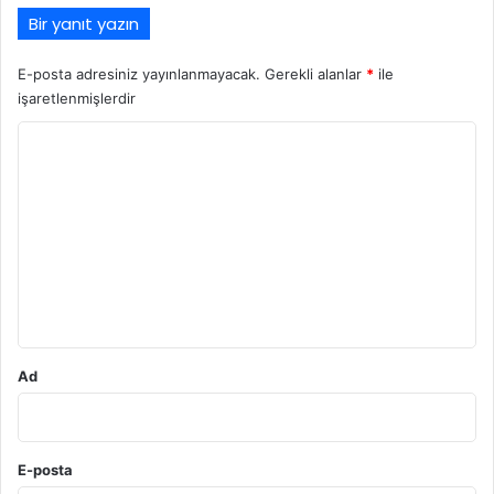
Bir yanıt yazın
E-posta adresiniz yayınlanmayacak.
Gerekli alanlar
*
ile
işaretlenmişlerdir
Y
o
r
u
m
*
Ad
E-posta