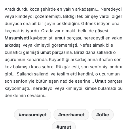
Aradı durdu koca şehirde en yakın arkadaşını… Neredeydi
veya kimdeydi çözememişti. Bildiği tek bir şey vardı, diğer
dünyada ona ait bir şeyin beklediğini. Gitmek istiyor, ona
kaçmak istiyordu. Orada var olmaktı belki de gâyesi.
Masumiyeti
kaybetmişti
umut
parçası, neredeydi en yakın
arkadaşı veya kimleydi görememişti. Nefes almak bile
bunaltıcı gelmişti
umut
parçasına. Biraz daha sallandı o
uçurumun kenarında. Kaybettiği arkadaşlarına ithafen son
kez bakmıştı koca şehre. Rüzgâr esti, son senfoniyi andırır
gibi… Sallandı sallandı ve teslim etti kendini, o uçurumun
son senfoniyle bütünleşen nadide eserine…
Umut
parçası
kaybolmuştu, neredeydi veya kimleydi, kimse bulamadı bu
denklemin cevabını…
masumiyet
merhamet
öfke
umut