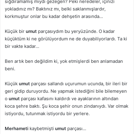
sığdıramamış mıydı gezegen? Peki neredeler, içinizi
yokladınız mı? Baktınız mı, belki saklanmışlardır,
korkmuştur onlar bu kadar dehşetin arasında…
Küçük bir
umut
parçasıydım bu yeryüzünde. O kadar
küçüktüm ki ne görülüyordum ne de duyabiliyorlardı. Ta ki
bir vakte kadar…
Ben artık ben değildim ki, yok etmişlerdi ben anlamadan
beni.
Küçük
umut
parçası sallandı uçurumun ucunda, bir ileri bir
geri gidip duruyordu. Ne yapmak istediğini bile bilemeyen
o
umut
parçası kafasını kaldırdı ve ayaklarının altından
koca şehre baktı. Şu koca şehir onun zindanıydı. Var olmak
istiyordu, tutunmak istiyordu bir yerlere.
Merhameti
kaybetmişti
umut
parçası…