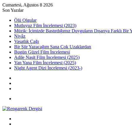
Cumartesi, Ağustos 8 2026
Son Yazılar
Ölü Olgular
Mutluyuz Film İncelemesi (2023)
Müzik: İçimizde Bastırdığımız Duyguların Dışarıya Farklı Bir 
Niyâz
Vasatlık Çağı
Bir Şiir Yazacağım Sana Çok Uzaklardan
Bugün Güzel Film İncelemesi
Adile Naşit Film İncelemesi (2025)
Yan Yana Film İncelemesi (2025)
Night Agent Dizi İncelemesi (2023-)
Kayıt
Ol
Rastgele
Makale
Kenar
Bölmesi
Menü
Arama
yap
Kayıt
...
Ol