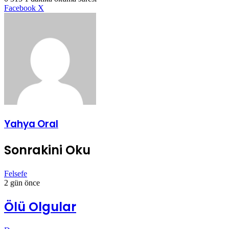
LinkedIn
Tumblr
Pinterest
Reddit
VKontakte
E-
Yazdır
Facebook
X
Posta
ile
paylaş
Yahya Oral
Sonrakini Oku
Felsefe
2 gün önce
Ölü Olgular