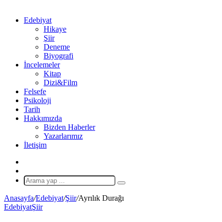
Edebiyat
Hikaye
Şiir
Deneme
Biyografi
İncelemeler
Kitap
Dizi&Film
Felsefe
Psikoloji
Tarih
Hakkımızda
Bizden Haberler
Yazarlarımız
İletişim
X
Rastgele
Makale
Arama
yap
Anasayfa
/
Edebiyat
/
Şiir
/
Ayrılık Durağı
...
Edebiyat
Şiir