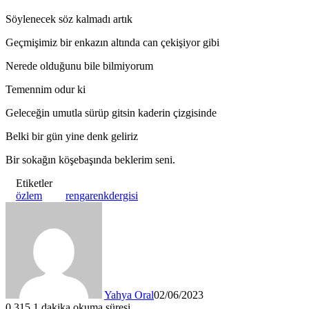
Söylenecek söz kalmadı artık
Geçmişimiz bir enkazın altında can çekişiyor gibi
Nerede olduğunu bile bilmiyorum
Temennim odur ki
Geleceğin umutla sürüp gitsin kaderin çizgisinde
Belki bir gün yine denk geliriz
Bir sokağın köşebaşında beklerim seni.
Etiketler
özlem
rengarenkdergisi
Yahya Oral
02/06/2023
0
315
1 dakika okuma süresi