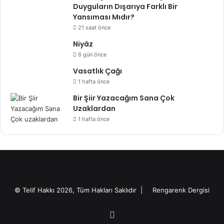
Duyguların Dışarıya Farklı Bir
Yansıması Mıdır?
21 saat önce
Niyâz
6 gün önce
Vasatlık Çağı
1 hafta önce
Bir Şiir Yazacağım Sana Çok
Uzaklardan
1 hafta önce
© Telif Hakkı 2026, Tüm Hakları Saklıdır |
Rengarenk Dergisi
X