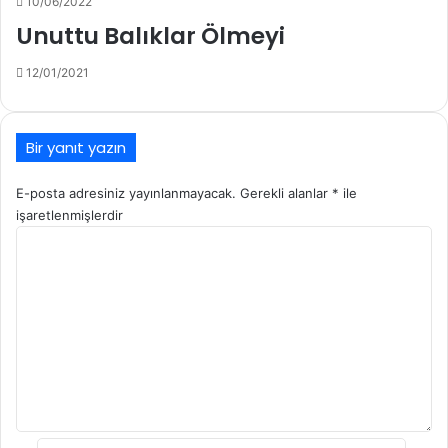
10/06/2022
Unuttu Balıklar Ölmeyi
12/01/2021
Bir yanıt yazın
E-posta adresiniz yayınlanmayacak.
Gerekli alanlar
*
ile
işaretlenmişlerdir
Y
o
r
u
m
*