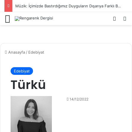
Müzik: İçimizde Bastırdığımız Duyguların Dışarıya Farklı Bir Yansıması Mıdır?
Menü
Kayıt 
Ar
Anasayfa
/
Edebiyat
Edebiyat
Türkü
14/12/2022