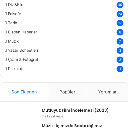
Dizi&Film
45
Felsefe
24
Tarih
12
Bizden Haberler
8
Müzik
7
Yazar Sohbetleri
3
Çizim & Fotoğraf
3
Psikoloji
1
Son Eklenen
Popüler
Yorumlar
Mutluyuz Film İncelemesi (2023)
21 saat önce
Müzik: İçimizde Bastırdığımız