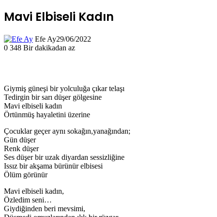
Mavi Elbiseli Kadın
Efe Ay
29/06/2022
0
348
Bir dakikadan az
Giymiş güneşi bir yolculuğa çıkar telaşı
Tedirgin bir sarı düşer gölgesine
Mavi elbiseli kadın
Örtünmüş hayaletini üzerine
Çocuklar geçer aynı sokağın,yanağından;
Gün düşer
Renk düşer
Ses düşer bir uzak diyardan sessizliğine
Issız bir akşama bürünür elbisesi
Ölüm görünür
Mavi elbiseli kadın,
Özledim seni…
Giydiğinden beri mevsimi,