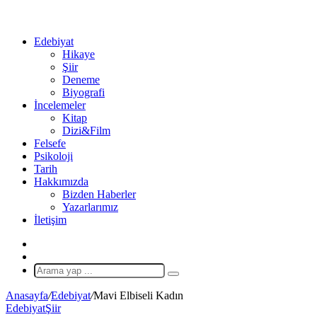
...
Ol
Edebiyat
Hikaye
Şiir
Deneme
Biyografi
İncelemeler
Kitap
Dizi&Film
Felsefe
Psikoloji
Tarih
Hakkımızda
Bizden Haberler
Yazarlarımız
İletişim
X
Rastgele
Makale
Arama
yap
Anasayfa
/
Edebiyat
/
Mavi Elbiseli Kadın
...
Edebiyat
Şiir