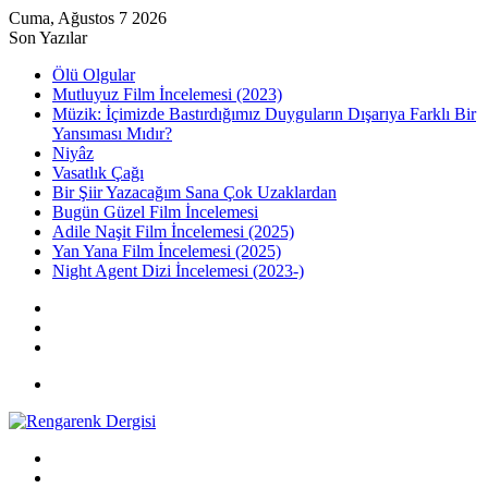
Cuma, Ağustos 7 2026
Son Yazılar
Ölü Olgular
Mutluyuz Film İncelemesi (2023)
Müzik: İçimizde Bastırdığımız Duyguların Dışarıya Farklı Bir
Yansıması Mıdır?
Niyâz
Vasatlık Çağı
Bir Şiir Yazacağım Sana Çok Uzaklardan
Bugün Güzel Film İncelemesi
Adile Naşit Film İncelemesi (2025)
Yan Yana Film İncelemesi (2025)
Night Agent Dizi İncelemesi (2023-)
Kayıt
Ol
Rastgele
Makale
Kenar
Bölmesi
Menü
Arama
yap
Kayıt