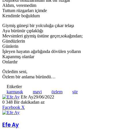
Düşmedi omuzlarından ılık bir rüzgar
Aldım, veremedim
Tuttum rüzgarları içimde
Kendimle boğuldum
Giymiş güneşi bir yolculuğa çıkar telaşı
Aya bürünür çıplaklığı
Mevsimleri giymiş üstüne geçer,sokağından;
Gündüzlerin
Günlerin
İşleyen hayatın ağırlığında dövülen yolların
Kapanmış olanlar
Onlardır
Özledim seni,
Özlem bir anlama büründü…
Etiketler
karmaşık
mavi
özlem
şiir
Efe Ay
29/06/2022
0
348
Bir dakikadan az
LinkedIn
Tumblr
Pinterest
Reddit
VKontakte
E-
Yazdır
Facebook
X
Posta
ile
paylaş
Efe Ay