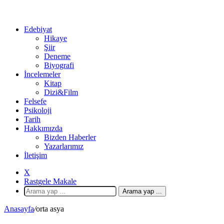
Edebiyat
Hikaye
Şiir
Deneme
Biyografi
İncelemeler
Kitap
Dizi&Film
Felsefe
Psikoloji
Tarih
Hakkımızda
Bizden Haberler
Yazarlarımız
İletişim
X
Rastgele Makale
Arama yap ...
Anasayfa
/
orta asya