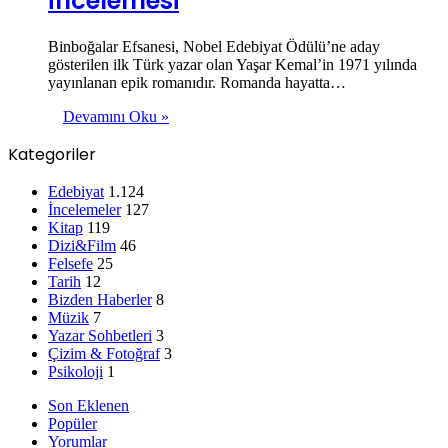
İncelemesi
Binboğalar Efsanesi, Nobel Edebiyat Ödülü’ne aday
gösterilen ilk Türk yazar olan Yaşar Kemal’in 1971 yılında
yayınlanan epik romanıdır. Romanda hayatta…
Devamını Oku »
Kategoriler
Edebiyat
1.124
İncelemeler
127
Kitap
119
Dizi&Film
46
Felsefe
25
Tarih
12
Bizden Haberler
8
Müzik
7
Yazar Sohbetleri
3
Çizim & Fotoğraf
3
Psikoloji
1
Son Eklenen
Popüler
Yorumlar