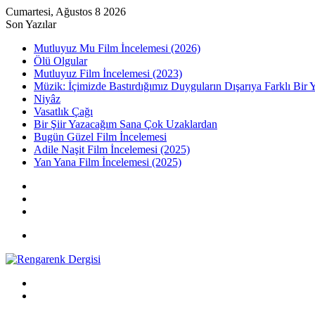
Cumartesi, Ağustos 8 2026
Son Yazılar
Mutluyuz Mu Film İncelemesi (2026)
Ölü Olgular
Mutluyuz Film İncelemesi (2023)
Müzik: İçimizde Bastırdığımız Duyguların Dışarıya Farklı Bir 
Niyâz
Vasatlık Çağı
Bir Şiir Yazacağım Sana Çok Uzaklardan
Bugün Güzel Film İncelemesi
Adile Naşit Film İncelemesi (2025)
Yan Yana Film İncelemesi (2025)
Kayıt
Ol
Rastgele
Makale
Kenar
Bölmesi
Menü
Arama
yap
Kayıt
...
Ol