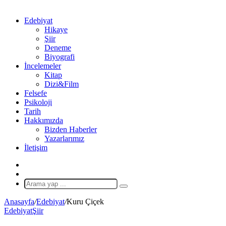
Edebiyat
Hikaye
Şiir
Deneme
Biyografi
İncelemeler
Kitap
Dizi&Film
Felsefe
Psikoloji
Tarih
Hakkımızda
Bizden Haberler
Yazarlarımız
İletişim
X
Rastgele
Makale
Arama
yap
Anasayfa
/
Edebiyat
/
Kuru Çiçek
...
Edebiyat
Şiir