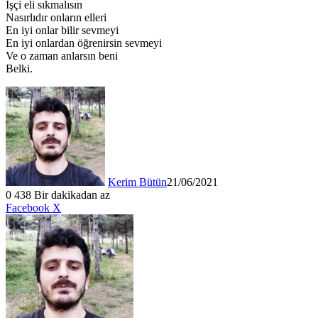
İşçi eli sıkmalısın
Nasırlıdır onların elleri
En iyi onlar bilir sevmeyi
En iyi onlardan öğrenirsin sevmeyi
Ve o zaman anlarsın beni
Belki.
Kerim Bütün
21/06/2021
0
438
Bir dakikadan az
LinkedIn
Tumblr
Pinterest
Reddit
VKontakte
E-
Yazdır
Facebook
X
Posta
ile
paylaş