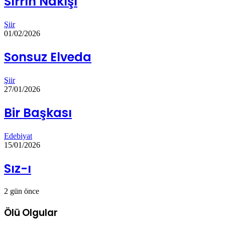
Sırrın Nakışı
Şiir
01/02/2026
Sonsuz Elveda
Şiir
27/01/2026
Bir Başkası
Edebiyat
15/01/2026
Sız-ı
2 gün önce
Ölü Olgular