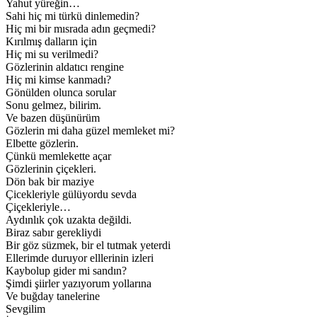
Yahut yüreğin…
Sahi hiç mi türkü dinlemedin?
Hiç mi bir mısrada adın geçmedi?
Kırılmış dalların için
Hiç mi su verilmedi?
Gözlerinin aldatıcı rengine
Hiç mi kimse kanmadı?
Gönülden olunca sorular
Sonu gelmez, bilirim.
Ve bazen düşünürüm
Gözlerin mi daha güzel memleket mi?
Elbette gözlerin.
Çünkü memlekette açar
Gözlerinin çiçekleri.
Dön bak bir maziye
Çicekleriyle gülüyordu sevda
Çiçekleriyle…
Aydınlık çok uzakta değildi.
Biraz sabır gerekliydi
Bir göz süzmek, bir el tutmak yeterdi
Ellerimde duruyor elllerinin izleri
Kaybolup gider mi sandın?
Şimdi şiirler yazıyorum yollarına
Ve buğday tanelerine
Sevgilim