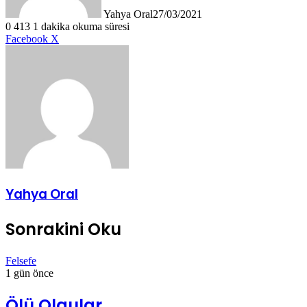
Yahya Oral
27/03/2021
0
413
1 dakika okuma süresi
LinkedIn
Tumblr
Pinterest
Reddit
VKontakte
E-
Yazdır
Facebook
X
Posta
ile
paylaş
Yahya Oral
Sonrakini Oku
Felsefe
1 gün önce
Ölü Olgular