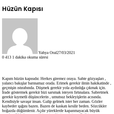
Hüzün Kapısı
Yahya Oral
27/03/2021
0
413
1 dakika okuma süresi
Kapım hüzün kapısıdır. Herkes giremez oraya. Sahte gözyaşları ,
yalancı bakışlar barınamaz orada. Erimek gerekir ilmin hakikatinde ,
geçmişin ıstırabında. Düşmek gerekir yola aydınlığa çıkmak için.
İrade göstermek gerekir bizi sarsmak isteyen fırtınalara. Sabretmek
gerekir kıymetli düşüncelerin , umutsuz bekleyişlerin acısında.
Kendisiyle savaşır insan. Galip gelmek ister her zaman. Gözler
kaybeder ışığını bazen. Bazen de kaskatı kesilir beden. Sözcükler
boğazda düğümlenir. Açılır yüreklerde kapanmayacak büyük