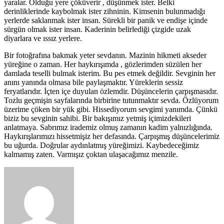
yaralar. Olduğu yere çöküverir , düşünmek ister. Belki
derinliklerinde kaybolmak ister zihninin. Kimsenin bulunmadığı
yerlerde saklanmak ister insan. Sürekli bir panik ve endişe içinde
sürgün olmak ister insan. Kaderinin belirlediği çizgide uzak
diyarlara ve ıssız yerlere.
Bir fotoğrafına bakmak yeter sevdanın. Mazinin hikmeti akseder
yüreğine o zaman. Her haykırışımda , gözlerimden süzülen her
damlada teselli bulmak isterim. Bu pes etmek değildir. Sevginin her
anını yanında olmasa bile paylaşmaktır. Yüreklerin sessiz
feryatlarıdır. İçten içe duyulan özlemdir. Düşüncelerin çarpışmasıdır.
Tozlu geçmişin sayfalarında birbirine tutunmaktır sevda. Özlüyorum
üzerime çöken bir yük gibi. Hissediyorum sevgimi yanımda. Çünkü
biziz bu sevginin sahibi. Bir bakışımız yetmiş içimizdekileri
anlatmaya. Sabrımız irademiz olmuş zamanın kadim yalnızlığında.
Haykırışlarımızı hissetmişiz her defasında. Çarpışmış düşüncelerimiz
bu uğurda. Doğrular aydınlatmış yüreğimizi. Kaybedeceğimiz
kalmamış zaten. Varmışız çoktan ulaşacağımız menzile.