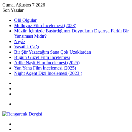
Cuma, Ağustos 7 2026
Son Yazılar
Ölü Olgular
Mutluyuz Film İncelemesi (2023)
Müzik: İçimizde Bastırdığımız Duyguların Dışarıya Farklı Bir
Yansıması Mıdır?
Niyâz
Vasatlık Çağı
Bir Şiir Yazacağım Sana Çok Uzaklardan
Bugün Güzel Film İncelemesi
Adile Naşit Film İncelemesi (2025)
Yan Yana Film İncelemesi (2025)
Night Agent Dizi İncelemesi (2023-)
Kayıt
Ol
Rastgele
Makale
Kenar
Bölmesi
Menü
Arama
yap
Kayıt