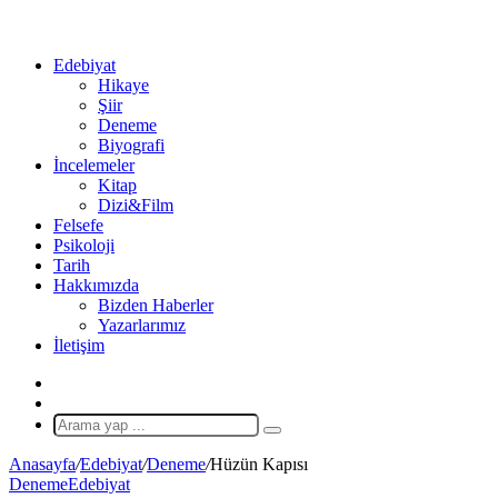
...
Ol
Edebiyat
Hikaye
Şiir
Deneme
Biyografi
İncelemeler
Kitap
Dizi&Film
Felsefe
Psikoloji
Tarih
Hakkımızda
Bizden Haberler
Yazarlarımız
İletişim
X
Rastgele
Makale
Arama
yap
Anasayfa
/
Edebiyat
/
Deneme
/
Hüzün Kapısı
...
Deneme
Edebiyat