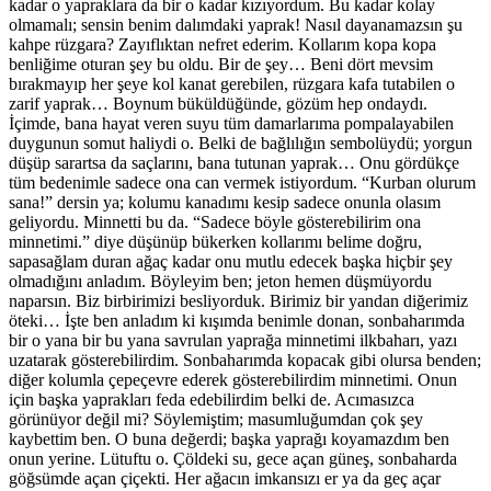
kadar o yapraklara da bir o kadar kızıyordum. Bu kadar kolay
olmamalı; sensin benim dalımdaki yaprak! Nasıl dayanamazsın şu
kahpe rüzgara? Zayıflıktan nefret ederim. Kollarım kopa kopa
benliğime oturan şey bu oldu. Bir de şey… Beni dört mevsim
bırakmayıp her şeye kol kanat gerebilen, rüzgara kafa tutabilen o
zarif yaprak… Boynum büküldüğünde, gözüm hep ondaydı.
İçimde, bana hayat veren suyu tüm damarlarıma pompalayabilen
duygunun somut haliydi o. Belki de bağlılığın sembolüydü; yorgun
düşüp sarartsa da saçlarını, bana tutunan yaprak… Onu gördükçe
tüm bedenimle sadece ona can vermek istiyordum. “Kurban olurum
sana!” dersin ya; kolumu kanadımı kesip sadece onunla olasım
geliyordu. Minnetti bu da. “Sadece böyle gösterebilirim ona
minnetimi.” diye düşünüp bükerken kollarımı belime doğru,
sapasağlam duran ağaç kadar onu mutlu edecek başka hiçbir şey
olmadığını anladım. Böyleyim ben; jeton hemen düşmüyordu
naparsın. Biz birbirimizi besliyorduk. Birimiz bir yandan diğerimiz
öteki… İşte ben anladım ki kışımda benimle donan, sonbaharımda
bir o yana bir bu yana savrulan yaprağa minnetimi ilkbaharı, yazı
uzatarak gösterebilirdim. Sonbaharımda kopacak gibi olursa benden;
diğer kolumla çepeçevre ederek gösterebilirdim minnetimi. Onun
için başka yaprakları feda edebilirdim belki de. Acımasızca
görünüyor değil mi? Söylemiştim; masumluğumdan çok şey
kaybettim ben. O buna değerdi; başka yaprağı koyamazdım ben
onun yerine. Lütuftu o. Çöldeki su, gece açan güneş, sonbaharda
göğsümde açan çiçekti. Her ağacın imkansızı er ya da geç açar