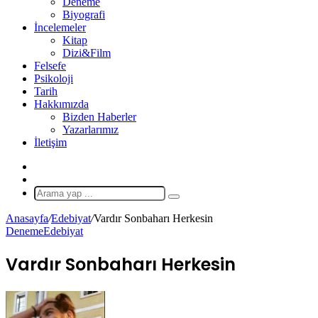
Deneme
Biyografi
İncelemeler
Kitap
Dizi&Film
Felsefe
Psikoloji
Tarih
Hakkımızda
Bizden Haberler
Yazarlarımız
İletişim
X
Rastgele
Makale
Arama
yap
Anasayfa
/
Edebiyat
/
Vardır Sonbaharı Herkesin
...
Deneme
Edebiyat
Vardır Sonbaharı Herkesin