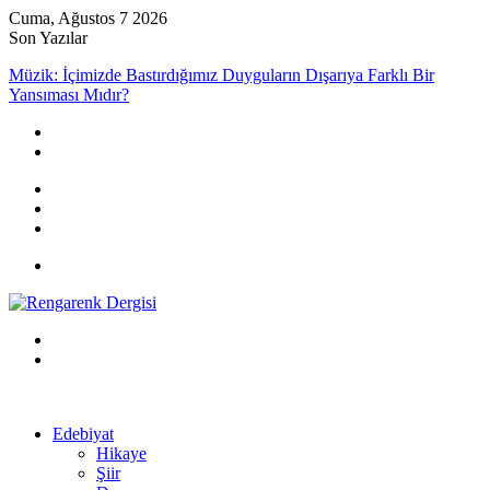
Cuma, Ağustos 7 2026
Son Yazılar
Müzik: İçimizde Bastırdığımız Duyguların Dışarıya Farklı Bir
Yansıması Mıdır?
Kayıt
Ol
Rastgele
Makale
Kenar
Bölmesi
Menü
Arama
yap
Kayıt
...
Ol
Edebiyat
Hikaye
Şiir