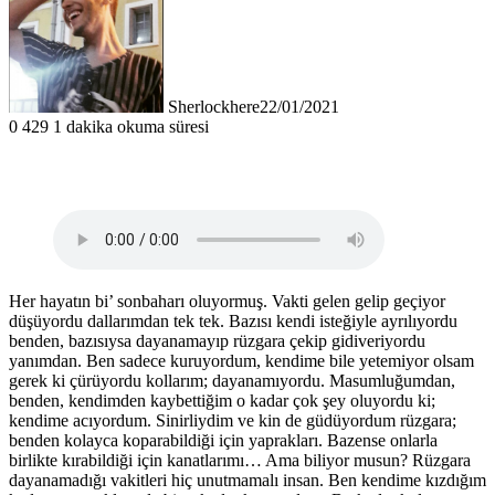
Sherlockhere
22/01/2021
0
429
1 dakika okuma süresi
Her hayatın bi’ sonbaharı oluyormuş. Vakti gelen gelip geçiyor
düşüyordu dallarımdan tek tek. Bazısı kendi isteğiyle ayrılıyordu
benden, bazısıysa dayanamayıp rüzgara çekip gidiveriyordu
yanımdan. Ben sadece kuruyordum, kendime bile yetemiyor olsam
gerek ki çürüyordu kollarım; dayanamıyordu. Masumluğumdan,
benden, kendimden kaybettiğim o kadar çok şey oluyordu ki;
kendime acıyordum. Sinirliydim ve kin de güdüyordum rüzgara;
benden kolayca koparabildiği için yaprakları. Bazense onlarla
birlikte kırabildiği için kanatlarımı… Ama biliyor musun? Rüzgara
dayanamadığı vakitleri hiç unutmamalı insan. Ben kendime kızdığım