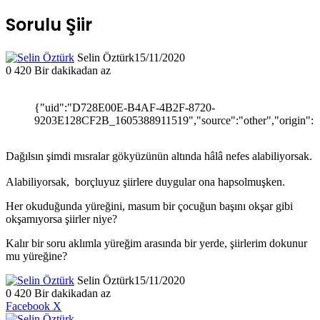
Sorulu Şiir
Selin Öztürk
15/11/2020
0
420
Bir dakikadan az
{"uid":"D728E00E-B4AF-4B2F-8720-
9203E128CF2B_1605388911519","source":"other","origin":"g
Dağılsın şimdi mısralar gökyüzünün altında hâlâ nefes alabiliyorsak.
Alabiliyorsak, borçluyuz şiirlere duygular ona hapsolmuşken.
Her okuduğunda yüreğini, masum bir çocuğun başını okşar gibi
okşamıyorsa şiirler niye?
Kalır bir soru aklımla yüreğim arasında bir yerde, şiirlerim dokunur
mu yüreğine?
Selin Öztürk
15/11/2020
0
420
Bir dakikadan az
LinkedIn
Tumblr
Pinterest
Reddit
VKontakte
E-
Yazdır
Facebook
X
Posta