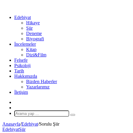
...
Ol
Edebiyat
Hikaye
Şiir
Deneme
Biyografi
İncelemeler
Kitap
Dizi&Film
Felsefe
Psikoloji
Tarih
Hakkımızda
Bizden Haberler
Yazarlarımız
İletişim
X
Rastgele
Makale
Arama
yap
Anasayfa
/
Edebiyat
/
Sorulu Şiir
...
Edebiyat
Şiir