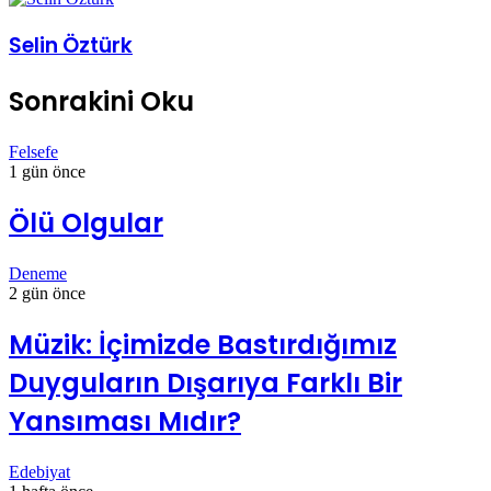
ile
paylaş
Selin Öztürk
Sonrakini Oku
Felsefe
1 gün önce
Ölü Olgular
Deneme
2 gün önce
Müzik: İçimizde Bastırdığımız
Duyguların Dışarıya Farklı Bir
Yansıması Mıdır?
Edebiyat