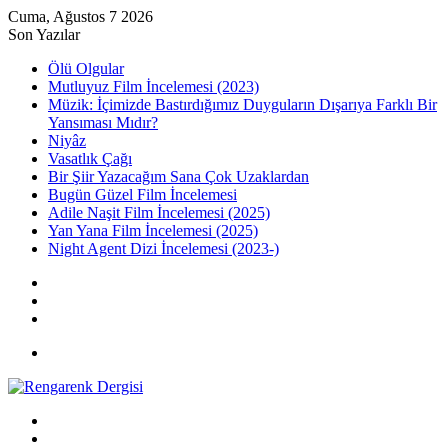
Cuma, Ağustos 7 2026
Son Yazılar
Ölü Olgular
Mutluyuz Film İncelemesi (2023)
Müzik: İçimizde Bastırdığımız Duyguların Dışarıya Farklı Bir
Yansıması Mıdır?
Niyâz
Vasatlık Çağı
Bir Şiir Yazacağım Sana Çok Uzaklardan
Bugün Güzel Film İncelemesi
Adile Naşit Film İncelemesi (2025)
Yan Yana Film İncelemesi (2025)
Night Agent Dizi İncelemesi (2023-)
Kayıt
Ol
Rastgele
Makale
Kenar
Bölmesi
Menü
Arama
yap
Kayıt