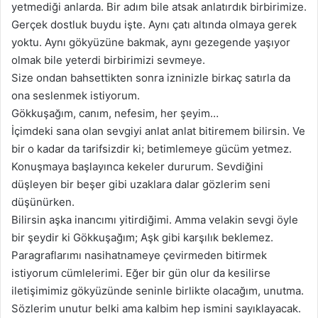
yetmediği anlarda. Bir adım bile atsak anlatırdık birbirimize.
Gerçek dostluk buydu işte. Aynı çatı altında olmaya gerek
yoktu. Aynı gökyüzüne bakmak, aynı gezegende yaşıyor
olmak bile yeterdi birbirimizi sevmeye.
Size ondan bahsettikten sonra izninizle birkaç satırla da
ona seslenmek istiyorum.
Gökkuşağım, canım, nefesim, her şeyim…
İçimdeki sana olan sevgiyi anlat anlat bitiremem bilirsin. Ve
bir o kadar da tarifsizdir ki; betimlemeye gücüm yetmez.
Konuşmaya başlayınca kekeler dururum. Sevdiğini
düşleyen bir beşer gibi uzaklara dalar gözlerim seni
düşünürken.
Bilirsin aşka inancımı yitirdiğimi. Amma velakin sevgi öyle
bir şeydir ki Gökkuşağım; Aşk gibi karşılık beklemez.
Paragraflarımı nasihatnameye çevirmeden bitirmek
istiyorum cümlelerimi. Eğer bir gün olur da kesilirse
iletişimimiz gökyüzünde seninle birlikte olacağım, unutma.
Sözlerim unutur belki ama kalbim hep ismini sayıklayacak.