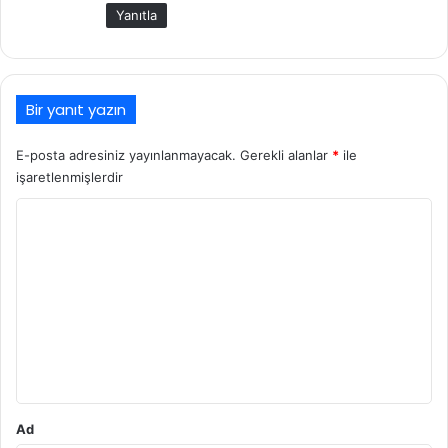
k
Yanıtla
i
:
Bir yanıt yazın
E-posta adresiniz yayınlanmayacak.
Gerekli alanlar
*
ile
işaretlenmişlerdir
Y
o
r
u
m
*
Ad