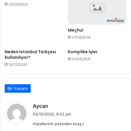
22/04/2022
Meçhul
21/08/2018
Neden İstanbul Türkçesi
Komplike İşler
kullanılıyor?
01/04/2021
15/12/2020
Bir Yorum
d
Aycan
e
03/10/2020, 9:22 pm
d
Hayallerinin peşinden koşş:)
i