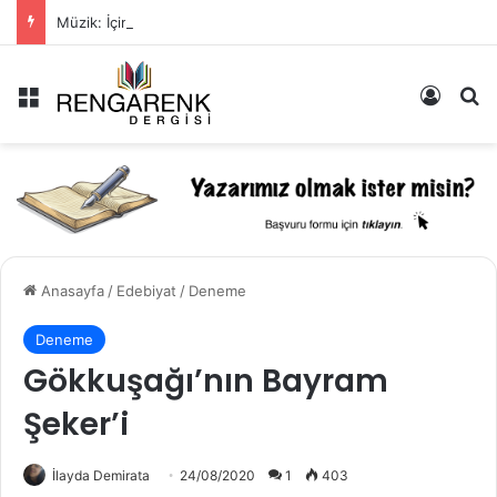
Müzik: İçimizde Bastırdığımız Duyguların Dışarıya Farklı Bir Yansıması Mıdır?
Menü
Kayıt 
Ar
Anasayfa
/
Edebiyat
/
Deneme
Deneme
Gökkuşağı’nın Bayram
Şeker’i
İlayda Demirata
24/08/2020
1
403