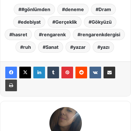
#gönlümden
deneme
Dram
edebiyat
Gerçeklik
Gökyüzü
hasret
rengarenk
rengarenkdergisi
ruh
Sanat
yazar
yazı
LinkedIn
Tumblr
Pinterest
Reddit
VKontakte
E-Posta ile paylaş
Yazdır