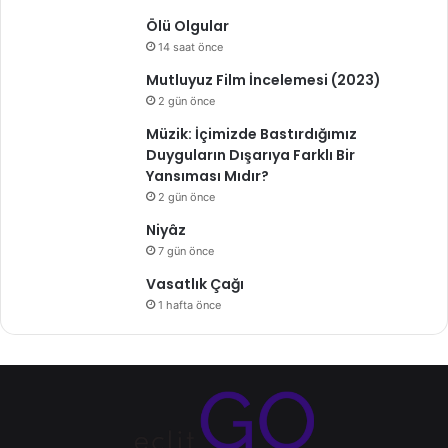
Ölü Olgular
14 saat önce
Mutluyuz Film İncelemesi (2023)
2 gün önce
Müzik: İçimizde Bastırdığımız
Duyguların Dışarıya Farklı Bir
Yansıması Mıdır?
2 gün önce
Niyâz
7 gün önce
Vasatlık Çağı
1 hafta önce