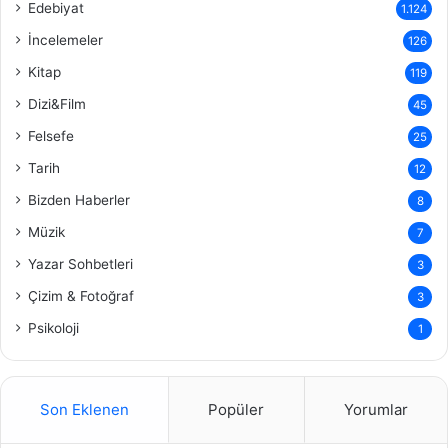
Edebiyat
1.124
İncelemeler
126
Kitap
119
Dizi&Film
45
Felsefe
25
Tarih
12
Bizden Haberler
8
Müzik
7
Yazar Sohbetleri
3
Çizim & Fotoğraf
3
Psikoloji
1
Son Eklenen
Popüler
Yorumlar