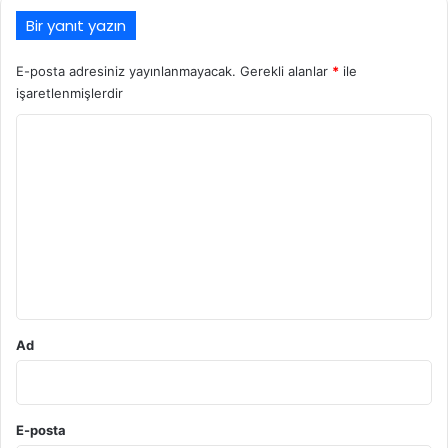
Bir yanıt yazın
E-posta adresiniz yayınlanmayacak.
Gerekli alanlar
*
ile
işaretlenmişlerdir
Y
o
r
u
m
*
Ad
E-posta