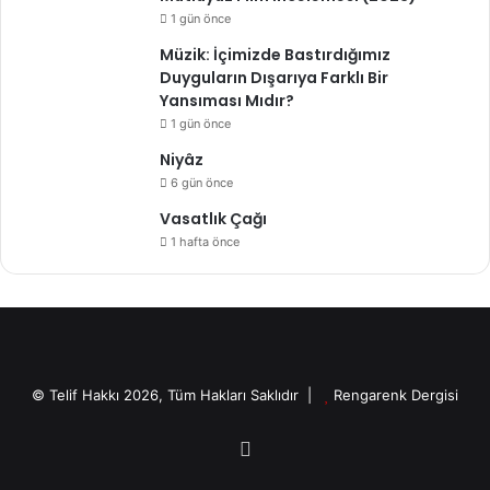
1 gün önce
Müzik: İçimizde Bastırdığımız
Duyguların Dışarıya Farklı Bir
Yansıması Mıdır?
1 gün önce
Niyâz
6 gün önce
Vasatlık Çağı
1 hafta önce
© Telif Hakkı 2026, Tüm Hakları Saklıdır |
Rengarenk Dergisi
X