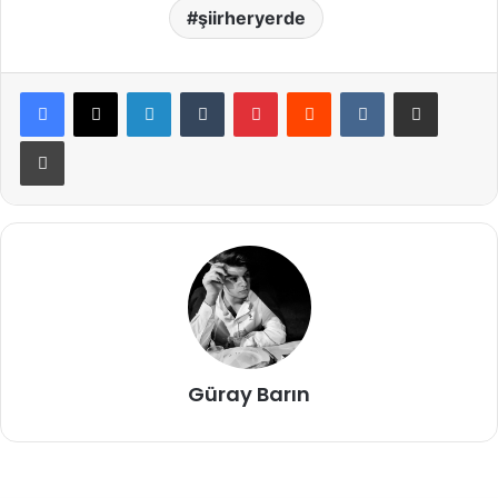
şiirheryerde
LinkedIn
Tumblr
Pinterest
Reddit
VKontakte
E-Posta ile paylaş
Yazdır
Güray Barın