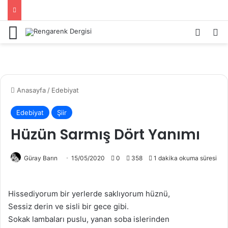
Menü
Kayıt 
Ar
Anasayfa
/
Edebiyat
Edebiyat
Şiir
Hüzün Sarmış Dört Yanımı
Güray Barın
15/05/2020
0
358
1 dakika okuma süresi
Hissediyorum bir yerlerde saklıyorum hüznü,
Sessiz derin ve sisli bir gece gibi.
Sokak lambaları puslu, yanan soba islerinden