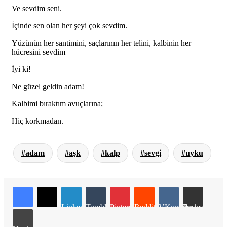
Ve sevdim seni.
İçinde sen olan her şeyi çok sevdim.
Yüzünün her santimini, saçlarının her telini, kalbinin her
hücresini sevdim
İyi ki!
Ne güzel geldin adam!
Kalbimi bıraktım avuçlarına;
Hiç korkmadan.
adam
aşk
kalp
sevgi
uyku
LinkedIn
Tumblr
Pinterest
Reddit
VKontakte
E-Posta ile paylaş