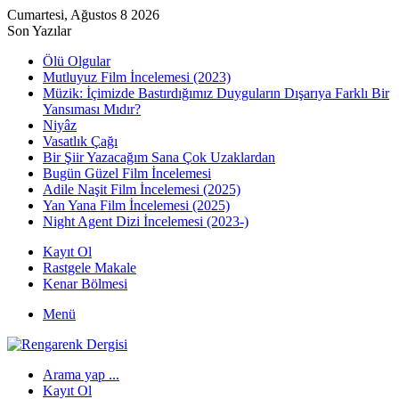
Cumartesi, Ağustos 8 2026
Son Yazılar
Ölü Olgular
Mutluyuz Film İncelemesi (2023)
Müzik: İçimizde Bastırdığımız Duyguların Dışarıya Farklı Bir
Yansıması Mıdır?
Niyâz
Vasatlık Çağı
Bir Şiir Yazacağım Sana Çok Uzaklardan
Bugün Güzel Film İncelemesi
Adile Naşit Film İncelemesi (2025)
Yan Yana Film İncelemesi (2025)
Night Agent Dizi İncelemesi (2023-)
Kayıt Ol
Rastgele Makale
Kenar Bölmesi
Menü
Arama yap ...
Kayıt Ol