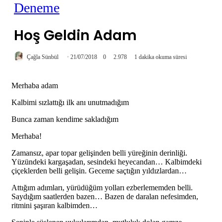
Deneme
Hoş Geldin Adam
Çağla Sünbül
21/07/2018
0
2.978
1 dakika okuma süresi
Merhaba adam
Kalbimi sızlattığı ilk anı unutmadığım
Bunca zaman kendime sakladığım
Merhaba!
Zamansız, apar topar gelişinden belli yüreğinin derinliği.
Yüzündeki kargaşadan, sesindeki heyecandan… Kalbimdeki
çiçeklerden belli gelişin. Geceme saçtığın yıldızlardan…
Attığım adımları, yürüdüğüm yolları ezberlememden belli.
Saydığım saatlerden bazen… Bazen de daralan nefesimden,
ritmini şaşıran kalbimden…