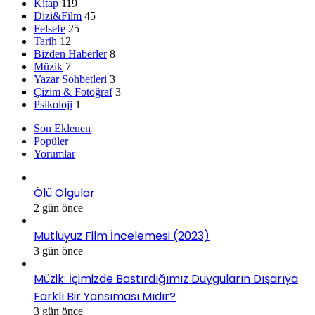
Kitap
119
Dizi&Film
45
Felsefe
25
Tarih
12
Bizden Haberler
8
Müzik
7
Yazar Sohbetleri
3
Çizim & Fotoğraf
3
Psikoloji
1
Son Eklenen
Popüler
Yorumlar
Ölü Olgular
2 gün önce
Mutluyuz Film İncelemesi (2023)
3 gün önce
Müzik: İçimizde Bastırdığımız Duyguların Dışarıya
Farklı Bir Yansıması Mıdır?
3 gün önce