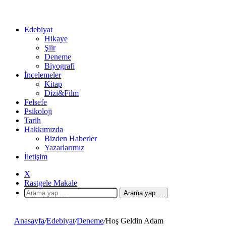
Edebiyat
Hikaye
Şiir
Deneme
Biyografi
İncelemeler
Kitap
Dizi&Film
Felsefe
Psikoloji
Tarih
Hakkımızda
Bizden Haberler
Yazarlarımız
İletişim
X
Rastgele Makale
Arama yap ...
Anasayfa
/
Edebiyat
/
Deneme
/
Hoş Geldin Adam