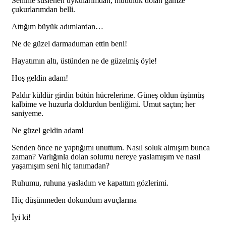
Seninle süslenen uykularımdan, mutluluk dolan gamze
çukurlarımdan belli.
Attığım büyük adımlardan…
Ne de güzel darmaduman ettin beni!
Hayatımın altı, üstünden ne de güzelmiş öyle!
Hoş geldin adam!
Paldır küldür girdin bütün hücrelerime. Güneş oldun üşümüş
kalbime ve huzurla doldurdun benliğimi. Umut saçtın; her
saniyeme.
Ne güzel geldin adam!
Senden önce ne yaptığımı unuttum. Nasıl soluk almışım bunca
zaman? Varlığınla dolan solumu nereye yaslamışım ve nasıl
yaşamışım seni hiç tanımadan?
Ruhumu, ruhuna yasladım ve kapattım gözlerimi.
Hiç düşünmeden dokundum avuçlarına
İyi ki!