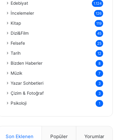
Edebiyat
1.124
İncelemeler
126
Kitap
119
Dizi&Film
45
Felsefe
25
Tarih
12
Bizden Haberler
8
Müzik
7
Yazar Sohbetleri
3
Çizim & Fotoğraf
3
Psikoloji
1
Son Eklenen
Popüler
Yorumlar