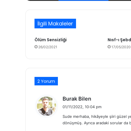
İlgili Makaleler
Ölüm Sensizliği
Nısf-ı Şeb
26/02/2021
17/05/2020
2 Yorum
d
Burak Bilen
e
01/11/2022, 10:04 pm
d
Sude merhaba, hikâyeyle şiiri güzel ye
i
dönüşmüş. Ayrıca aradaki sorular da 
k