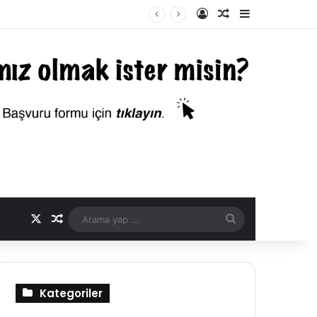
Kayıt Ol
Rastgele Makale
Kenar Bölme
X
Rastgele Makale
Arama
yap
...
Kategoriler