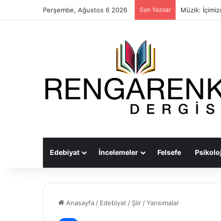
Perşembe, Ağustos 6 2026
Son Yazılar
Müzik: İçimiz
Edebiyat
İncelemeler
Felsefe
Psikoloj
Anasayfa
/
Edebiyat
/
Şiir
/
Yansımalar