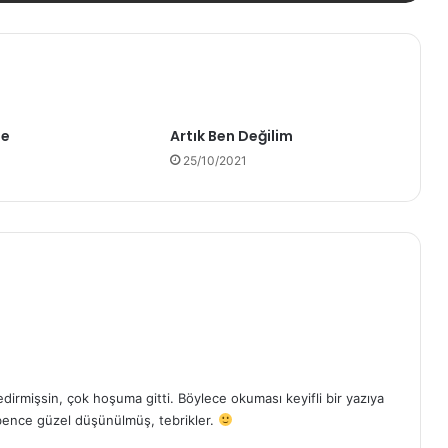
de
Artık Ben Değilim
25/10/2021
dirmişsin, çok hoşuma gitti. Böylece okuması keyifli bir yazıya
bence güzel düşünülmüş, tebrikler.