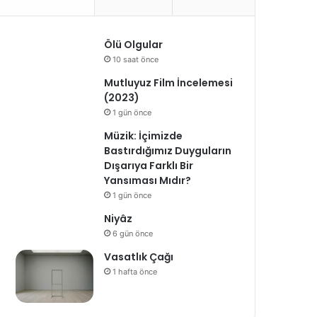
Ölü Olgular
10 saat önce
Mutluyuz Film İncelemesi
(2023)
1 gün önce
Müzik: İçimizde
Bastırdığımız Duyguların
Dışarıya Farklı Bir
Yansıması Mıdır?
1 gün önce
Niyâz
6 gün önce
Vasatlık Çağı
1 hafta önce