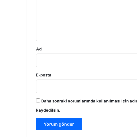
r
u
m
*
Ad
E-posta
Daha sonraki yorumlarımda kullanılması için adı
kaydedilsin.