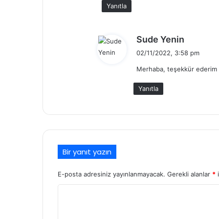
i
Yanıtla
:
d
Sude Yenin
e
02/11/2022, 3:58 pm
d
Merhaba, teşekkür ederim 
i
k
Yanıtla
i
:
Bir yanıt yazın
E-posta adresiniz yayınlanmayacak.
Gerekli alanlar
*
i
Y
o