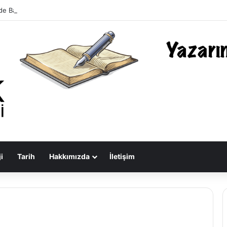
de Bastırdığımız Duyguların Dışarıya Farklı Bir Yansıması Mıdır?
i
Tarih
Hakkımızda
İletişim