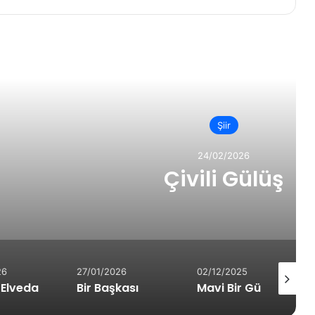
rakini Oku
Şiir
24/02/2026
ili Gülüş
27/01/2026
02/12/2025
26/11/20
Bir Başkası
Mavi Bir Günün Renksiz Akşamı
Evim