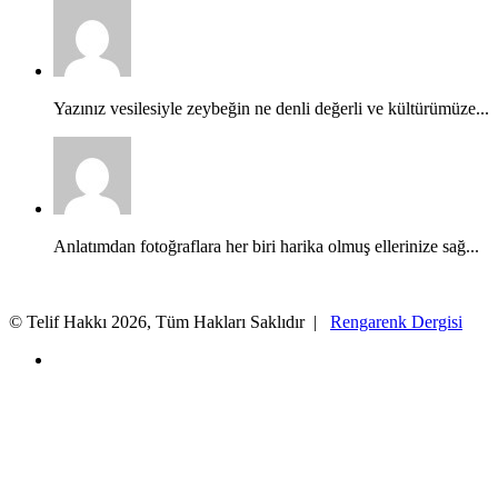
Yazınız vesilesiyle zeybeğin ne denli değerli ve kültürümüze...
Anlatımdan fotoğraflara her biri harika olmuş ellerinize sağ...
© Telif Hakkı 2026, Tüm Hakları Saklıdır |
Rengarenk Dergisi
X
Facebook
X
WhatsApp
Telegram
Başa
dön
tuşu