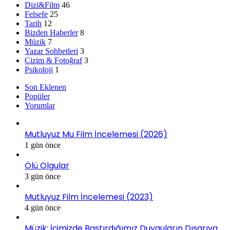
Dizi&Film
46
Felsefe
25
Tarih
12
Bizden Haberler
8
Müzik
7
Yazar Sohbetleri
3
Çizim & Fotoğraf
3
Psikoloji
1
Son Eklenen
Popüler
Yorumlar
Mutluyuz Mu Film İncelemesi (2026)
1 gün önce
Ölü Olgular
3 gün önce
Mutluyuz Film İncelemesi (2023)
4 gün önce
Müzik: İçimizde Bastırdığımız Duyguların Dışarıya