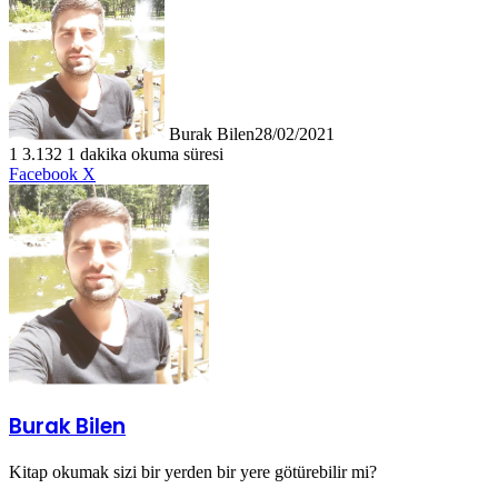
Burak Bilen
28/02/2021
1
3.132
1 dakika okuma süresi
LinkedIn
Tumblr
Pinterest
Reddit
VKontakte
E-
Yazdır
Facebook
X
Posta
ile
paylaş
Burak Bilen
Kitap okumak sizi bir yerden bir yere götürebilir mi?