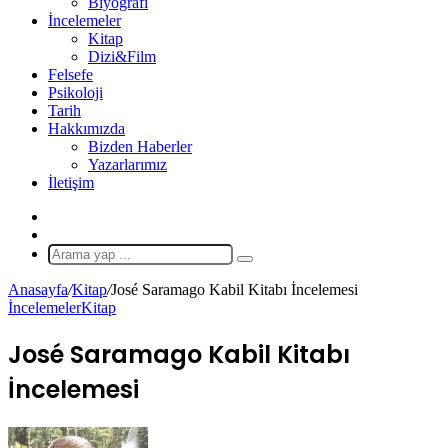
Biyografi
İncelemeler
Kitap
Dizi&Film
Felsefe
Psikoloji
Tarih
Hakkımızda
Bizden Haberler
Yazarlarımız
İletişim
X
Rastgele
Makale
Arama
yap
Anasayfa
/
Kitap
/
José Saramago Kabil Kitabı İncelemesi
...
İncelemeler
Kitap
José Saramago Kabil Kitabı
İncelemesi