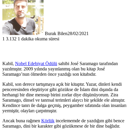
Burak Bilen
28/02/2021
1
3.132
1 dakika okuma süresi
Kabil,
Nobel Edebiyat Ödülü
sahibi José Saramago tarafından
yazılmıştır. 2009 yılında yayınlanmış olan bu kitap José
Saramago’nun ölmeden önce yazdığı son kitabıdır.
Kabil, son derece tartışmaya açık bir kitaptır. Yazar, dinleri kendi
penceresinden eleştiriyor gibi gözükse de İslam dini dışında da
herhangi bir dine mensup birini zorlar diye düşünüyorum. Zira
Saramago, dinsel ve tanrısal terimleri alaycı bir şekilde ele almıştır.
Kendince tanrı ile dalga geçmiş, peygamber sıfatında olan insanları
yermiştir, olayları çarpıtmıştır.
Ancak buna rağmen
Körlük
incelememde de yazdığım gibi bence
Saramago, dini bir karakter gibi gözükmese de bir dine bağlıdır.