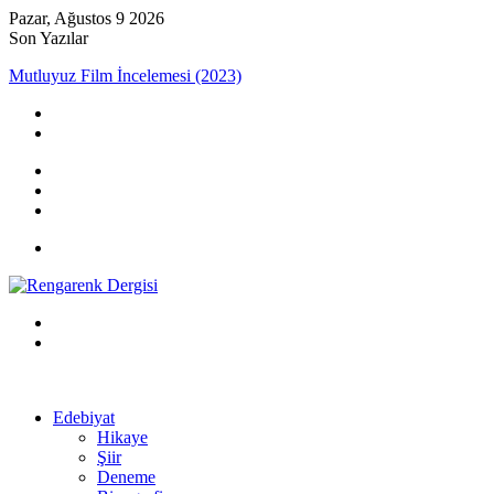
Pazar, Ağustos 9 2026
Son Yazılar
Mutluyuz Film İncelemesi (2023)
Kayıt
Ol
Rastgele
Makale
Kenar
Bölmesi
Menü
Arama
yap
Kayıt
...
Ol
Edebiyat
Hikaye
Şiir
Deneme