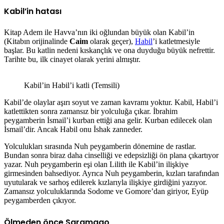
Kabil’in hatası
Kitap Adem ile Havva’nın iki oğlundan büyük olan Kabil’in
(Kitabın orijinalinde
Caim
olarak geçer),
Habil
’i katletmesiyle
başlar. Bu katlin nedeni kıskançlık ve ona duyduğu büyük nefrettir.
Tarihte bu, ilk cinayet olarak yerini almıştır.
Kabil’in Habil’i katli (Temsili)
Kabil’de olaylar aşırı soyut ve zaman kavramı yoktur. Kabil, Habil’i
katlettikten sonra zamansız bir yolculuğa çıkar. İbrahim
peygamberin İsmail’i kurban ettiği ana gelir. Kurban edilecek olan
İsmail’dir. Ancak Habil onu İshak zanneder.
Yolculukları sırasında Nuh peygamberin dönemine de rastlar.
Bundan sonra biraz daha cinselliği ve edepsizliği ön plana çıkartıyor
yazar. Nuh peygamberin eşi olan Lilith ile Kabil’in ilişkiye
girmesinden bahsediyor. Ayrıca Nuh peygamberin, kızları tarafından
uyutularak ve sarhoş edilerek kızlarıyla ilişkiye girdiğini yazıyor.
Zamansız yolculuklarında Sodome ve Gomore’dan giriyor, Eyüp
peygamberden çıkıyor.
Ölmeden önce Saramago