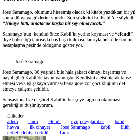
José Saramago, ölümünü hissetmiş olacak ki kitabı yazdıktan bir yıl
sonra dünyaya gözlerini yumdu. Son sözlerini ise Kabil’de söyledi:
“Hikaye bitti, anlatacak başka bir şey olmayacak.
“
Saramago’nun, kendini önce Kabil’in yerine koyması ve
“efendi”
diye bahsettiği tanrısıyla baş başa kalması, tanrıyla belki de son bir
hesaplaşma peşinde olduğunu gösteriyor.
José Saramago
José Saramago, 86 yaşında bile hala şakacı olmayı başarmış ve
hayal gücü Kabil’de tavan yapmıştır. Kendisini ateist olarak lanse
etmesi veya işi şakaya vurması bana göre zor çocukluğunu def
etmeye çalışma şeklidir.
Sansasyonal ve eleştirel Kabil’in her şeye rağmen okunması
gerektiğini düşünüyorum.
Etiketler
adem
caim
efendi
eyüp peygamber
habil
havva
ilk cinayet
José Saramago
kabil
lilith
nobel edebiyat ödülü
Tanrı