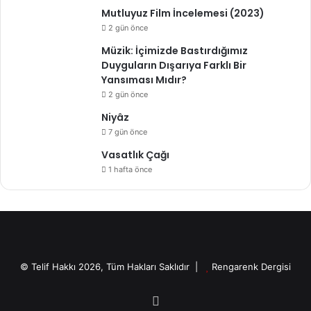
Mutluyuz Film İncelemesi (2023)
2 gün önce
Müzik: İçimizde Bastırdığımız
Duyguların Dışarıya Farklı Bir
Yansıması Mıdır?
2 gün önce
Niyâz
7 gün önce
Vasatlık Çağı
1 hafta önce
© Telif Hakkı 2026, Tüm Hakları Saklıdır |
Rengarenk Dergisi
X