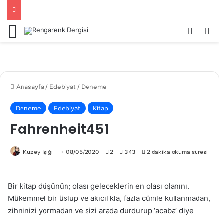
Menü
Kayıt 
Ar
Anasayfa
/
Edebiyat
/
Deneme
Deneme
Edebiyat
Kitap
Fahrenheit451
Kuzey Işığı
08/05/2020
2
343
2 dakika okuma süresi
Bir kitap düşünün; olası geleceklerin en olası olanını.
Mükemmel bir üslup ve akıcılıkla, fazla cümle kullanmadan,
zihninizi yormadan ve sizi arada durdurup ‘acaba’ diye