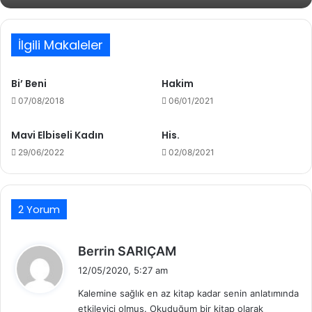
İlgili Makaleler
Bi’ Beni
Hakim
07/08/2018
06/01/2021
Mavi Elbiseli Kadın
His.
29/06/2022
02/08/2021
2 Yorum
d
Berrin SARIÇAM
e
12/05/2020, 5:27 am
d
Kalemine sağlık en az kitap kadar senin anlatımında
i
etkileyici olmuş. Okuduğum bir kitap olarak