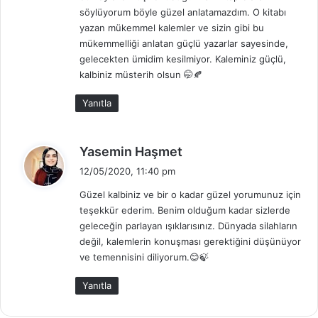
k
söylüyorum böyle güzel anlatamazdım. O kitabı
i
yazan mükemmel kalemler ve sizin gibi bu
:
mükemmelliği anlatan güçlü yazarlar sayesinde,
gelecekten ümidim kesilmiyor. Kaleminiz güçlü,
kalbiniz müsterih olsun 🤭🍂
Yanıtla
d
Yasemin Haşmet
e
12/05/2020, 11:40 pm
d
Güzel kalbiniz ve bir o kadar güzel yorumunuz için
i
teşekkür ederim. Benim olduğum kadar sizlerde
k
geleceğin parlayan ışıklarısınız. Dünyada silahların
i
değil, kalemlerin konuşması gerektiğini düşünüyor
:
ve temennisini diliyorum.😊🍃
Yanıtla