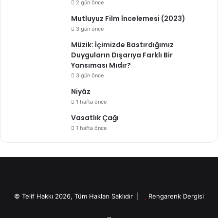
2 gün önce
Mutluyuz Film İncelemesi (2023)
3 gün önce
Müzik: İçimizde Bastırdığımız
Duyguların Dışarıya Farklı Bir
Yansıması Mıdır?
3 gün önce
Niyâz
1 hafta önce
Vasatlık Çağı
1 hafta önce
© Telif Hakkı 2026, Tüm Hakları Saklıdır |
Rengarenk Dergisi