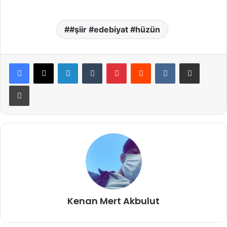
#şiir #edebiyat #hüzün
LinkedIn
Tumblr
Pinterest
Reddit
VKontakte
E-Posta ile paylaş
Yazdır
Kenan Mert Akbulut