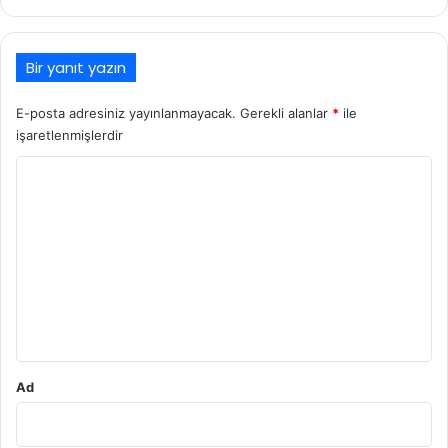
Bir yanıt yazın
E-posta adresiniz yayınlanmayacak.
Gerekli alanlar
*
ile
işaretlenmişlerdir
Y
o
r
u
m
*
Ad