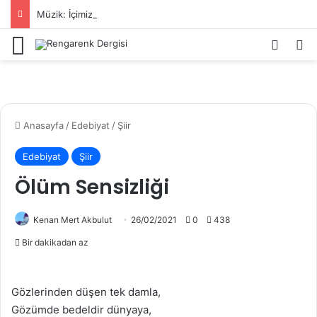
Müzik: İçimizde Bastırdığımız Duyguların Dışarıya Farklı Bir Yansıması Mıdır?
Menü
Kayıt 
Ar
Anasayfa
/
Edebiyat
/
Şiir
Edebiyat
Şiir
Ölüm Sensizliği
Kenan Mert Akbulut
26/02/2021
0
438
Bir dakikadan az
Gözlerinden düşen tek damla,
Gözümde bedeldir dünyaya,