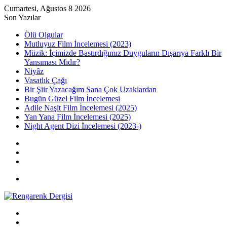
Cumartesi, Ağustos 8 2026
Son Yazılar
Ölü Olgular
Mutluyuz Film İncelemesi (2023)
Müzik: İçimizde Bastırdığımız Duyguların Dışarıya Farklı Bir
Yansıması Mıdır?
Niyâz
Vasatlık Çağı
Bir Şiir Yazacağım Sana Çok Uzaklardan
Bugün Güzel Film İncelemesi
Adile Naşit Film İncelemesi (2025)
Yan Yana Film İncelemesi (2025)
Night Agent Dizi İncelemesi (2023-)
Kayıt
Ol
Rastgele
Makale
Kenar
Bölmesi
Menü
Arama
yap
Kayıt