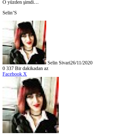
O yüzden şimdi…
Selin’S
Selin Sivari
26/11/2020
0
337
Bir dakikadan az
LinkedIn
Tumblr
Pinterest
Reddit
VKontakte
E-
Yazdır
Facebook
X
Posta
ile
paylaş