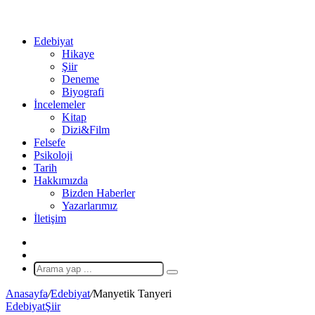
...
Ol
Edebiyat
Hikaye
Şiir
Deneme
Biyografi
İncelemeler
Kitap
Dizi&Film
Felsefe
Psikoloji
Tarih
Hakkımızda
Bizden Haberler
Yazarlarımız
İletişim
X
Rastgele
Makale
Arama
yap
Anasayfa
/
Edebiyat
/
Manyetik Tanyeri
...
Edebiyat
Şiir