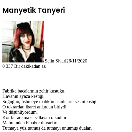
Manyetik Tanyeri
Selin Sivari
26/11/2020
0
337
Bir dakikadan az
Fabrika bacalarının zehir kustuğu,
Havanın ayaza kestiği,
Soğuğun, üşümeye mahkûm canlıların sesini kıstığı
O tekrardan ibaret anlardan biriydi
Ve düşünüyordum,
Kör bir adama el sallayan o kadını
Mahremden bihaber duvarları
Tutmaya yüz tutmuş da tutmayı unutmuş duaları