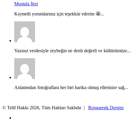
Mustafa İleri
Kıymetli yorumlarınız için teşekkür ederim 🤩...
Yazınız vesilesiyle zeybeğin ne denli değerli ve kültürümüze...
Anlatımdan fotoğraflara her biri harika olmuş ellerinize sağ...
© Telif Hakkı 2026, Tüm Hakları Saklıdır |
Rengarenk Dergisi
X
Facebook
X
WhatsApp
Telegram
Başa
dön