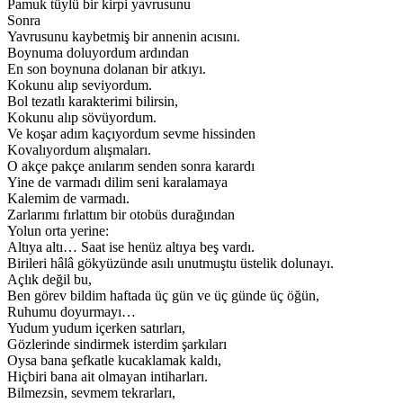
Pamuk tüylü bir kirpi yavrusunu
Sonra
Yavrusunu kaybetmiş bir annenin acısını.
Boynuma doluyordum ardından
En son boynuna dolanan bir atkıyı.
Kokunu alıp seviyordum.
Bol tezatlı karakterimi bilirsin,
Kokunu alıp sövüyordum.
Ve koşar adım kaçıyordum sevme hissinden
Kovalıyordum alışmaları.
O akçe pakçe anılarım senden sonra karardı
Yine de varmadı dilim seni karalamaya
Kalemim de varmadı.
Zarlarımı fırlattım bir otobüs durağından
Yolun orta yerine:
Altıya altı… Saat ise henüz altıya beş vardı.
Birileri hâlâ gökyüzünde asılı unutmuştu üstelik dolunayı.
Açlık değil bu,
Ben görev bildim haftada üç gün ve üç günde üç öğün,
Ruhumu doyurmayı…
Yudum yudum içerken satırları,
Gözlerinde sindirmek isterdim şarkıları
Oysa bana şefkatle kucaklamak kaldı,
Hiçbiri bana ait olmayan intiharları.
Bilmezsin, sevmem tekrarları,