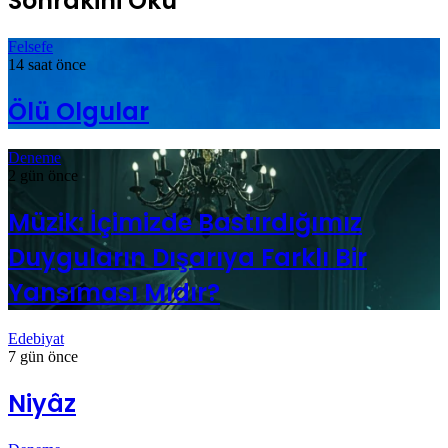
Sonrakini Oku
Felsefe
14 saat önce
Ölü Olgular
Deneme
2 gün önce
Müzik: İçimizde Bastırdığımız
Duyguların Dışarıya Farklı Bir
Yansıması Mıdır?
Edebiyat
7 gün önce
Niyâz