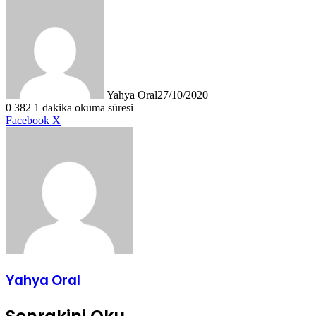
Yahya Oral
27/10/2020
0
382
1 dakika okuma süresi
LinkedIn
Tumblr
Pinterest
Reddit
VKontakte
E-
Yazdır
Facebook
X
Posta
ile
paylaş
Yahya Oral