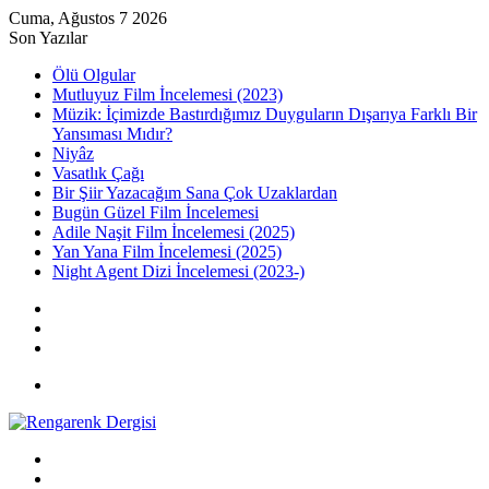
Cuma, Ağustos 7 2026
Son Yazılar
Ölü Olgular
Mutluyuz Film İncelemesi (2023)
Müzik: İçimizde Bastırdığımız Duyguların Dışarıya Farklı Bir
Yansıması Mıdır?
Niyâz
Vasatlık Çağı
Bir Şiir Yazacağım Sana Çok Uzaklardan
Bugün Güzel Film İncelemesi
Adile Naşit Film İncelemesi (2025)
Yan Yana Film İncelemesi (2025)
Night Agent Dizi İncelemesi (2023-)
Kayıt
Ol
Rastgele
Makale
Kenar
Bölmesi
Menü
Arama
yap
Kayıt