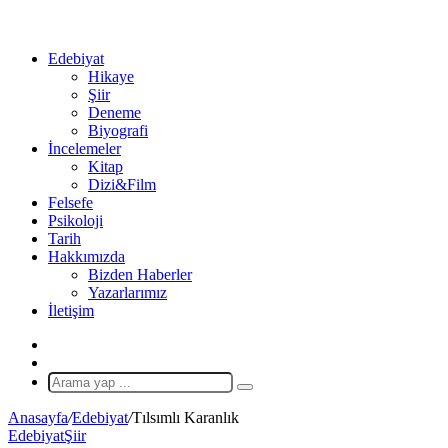
...
Ol
Edebiyat
Hikaye
Şiir
Deneme
Biyografi
İncelemeler
Kitap
Dizi&Film
Felsefe
Psikoloji
Tarih
Hakkımızda
Bizden Haberler
Yazarlarımız
İletişim
X
Rastgele
Makale
Arama
yap
Anasayfa
/
Edebiyat
/
Tılsımlı Karanlık
...
Edebiyat
Şiir