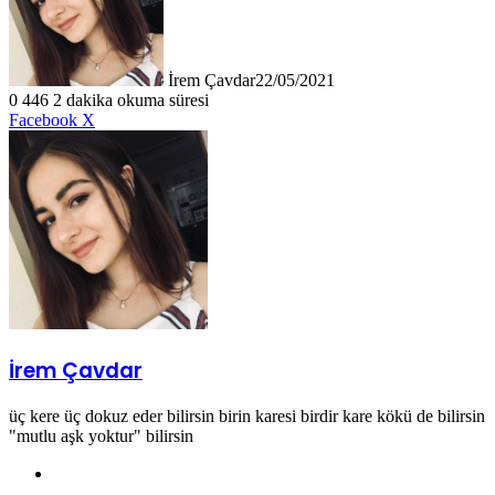
İrem Çavdar
22/05/2021
0
446
2 dakika okuma süresi
LinkedIn
Tumblr
Pinterest
Reddit
VKontakte
E-
Yazdır
Facebook
X
Posta
ile
paylaş
İrem Çavdar
üç kere üç dokuz eder bilirsin birin karesi birdir kare kökü de bilirsin
"mutlu aşk yoktur" bilirsin
Web
sitesi