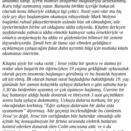
anlatıma sahip. İçerik bilimsel araştırma bulgularıyla desteklenmiş.
Kuru bilgi sunmamış yazar. Bununla birlikte içeriğe bakacak
olursak konu itibariyle oldukça ilgi çekici. Nasıl yani olur mu hiç
öyle şey diye başlamıştım okumaya nihayetinde Mark Wolynn
bugünkü ruhsal şikayetlerimizin aslında bize ait olmadığını, aile
üyelerimizden birine ait olduğunu iddia ediyordu. Kitabın ilerleyen
sayfalarında yalnızca iddia etmekle kalmıyor vaka örnekleriyle ve
onlarca araştırmayla bu iddia ve gözlemlerini bilimsel bir zemine
dayandırıyordu. Şimdi ben de bunu size elimden geldiğince
açıklamaya çalışacağım fakat daha ayrıntılı bilgi için mutlaka kitabı
okumanızı öneririm.
Kitapta şöyle bir vaka vardı ; Jesse yıldız bir sporcu ve daima iyi
notlar alan başarılı bir öğrenciyken 19 yaşına geldiğinde uykusuzluk
olarak geçen insomnia başlangıcı görülmüş ve bu hastalık hayatını
alt üst etmiş. İlk olarak bunun nasıl başladığına bakıldığında 19. yaş
gününde her zaman kolaylıkla uykuya dalarken o gün sabaha karşı
3.30’da birdenbire uyanmış ve çok üşümeye başlamış. Üzerine bir
kaç battaniye aldığı halde donarak ve titreyerek 3 saat geçirdikten
sonra hala uykuya dalamamış. Uykuya dalarsa korkunç bir şey
olacağından korkmuş.”Eğer uykuya dalarsam bir daha asla
uyanamam” diyormuş. Aile geçmişi incelendiğinde bu cümlenin
Jesse’ye değil. Jesse’nin varlığından bile haberdar olmadığı aile
içinde hiç konuşulmayan bir fırtına sırasında elektrik hatlarını
kontrol ederken donarak ölen Colin amcasına aitti. ve o da