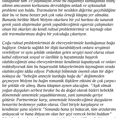
öldüğünde tam 19 yaşındaydı.Jesse bu bağlantıyı kurduğunda bilinç
altının amcasının korkusunu devraldığını anladı ve uykusuzluk
problemi son buldu. Travmaların bir nesilden diğerine geçebildiğine
dair bu ve buna benzer pek çok vaka örneği kitapta yer almakta.
Bununla birlikte Mark Wolynn okurlara bir yol haritası da sunarak
gerek yazılı alıştırmalar gerek yapabileceğimiz egzersiz çalışmaları
olsun biz okurları da kendi ruhsal problemlerimiz ve kaynağı olan
aile travmalarımıza doğru bir yolculuğa çıkartıyor.
Çoğu ruhsal problemlerimizi de ebeveynlerimizle kurduğumuz bağa
bağlıyor. Onlarla sağlıklı bir ilişki kurabildiysek onlara sevgimizi
verebiliyor ve aynı şekilde onlardan gelen sevgiyi nasıl olursa olsun
kabul ediyorsak sosyal ve özellikle iş hayatımızda başarılı
olabileceğimizi ama ebeveynlerimize kendimizi kapattıysak ve onları
reddediyorsak tüm bu başarısızlık hikayelerimizin kaynağının orada
olabileceğini iddia ediyor. Psikoloji biliminde önemli olan bir diğer
noktaya da ”bebeğin anneyle kurduğu bağa da” değinmeden
geçmeyen Wolynn bu bağın romantik ilişkilere etkisini de çok çarpıcı
bir şekilde ele almış. Bunu kitaptan aynen alacağım. ”Aşık olmak
yoğun duyguları serbest bırakır bu da doğal olarak bizleri bebeklik
döneminde annemizle yaşadıklarımıza, yani zamanda geriye
götürür. Partnerimize karşı, annemizde hissedeceğimiz duyguların
benzerini beslemeye yatkın oluruz. Özel biriyle karşılaşırız ve
kendimize şunu söyleriz ”Sonunda bana iyi bakacak, tüm arzularımı
anlayacak ve bana ihtiyacım olan her şeyi verecek birini buldum”