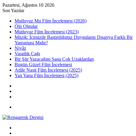
Pazartesi, Ağustos 10 2026
Son Yazılar
Mutluyuz Mu Film İncelemesi (2026)
Ölü Olgular
Mutluyuz Film İncelemesi (2023)
Müzik: İçimizde Bastırdığımız Duyguların Dışarıya Farklı Bir
Yansıması Mıdır?
Niyâz
Vasatlık Çağı
Bir Şiir Yazacağım Sana Çok Uzaklardan
Bugün Güzel Film İncelemesi
Adile Naşit Film İncelemesi (2025)
Yan Yana Film İncelemesi (2025)
Kayıt
Ol
Rastgele
Makale
Kenar
Bölmesi
Menü
Arama
yap
Kayıt