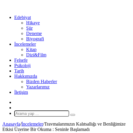
...
Ol
Edebiyat
Hikaye
Şiir
Deneme
Biyografi
İncelemeler
Kitap
Dizi&Film
Felsefe
Psikoloji
Tarih
Hakkımızda
Bizden Haberler
Yazarlarımız
İletişim
X
Rastgele
Makale
Arama
yap
Anasayfa
/
İncelemeler
/
Travmalarımızın Kalıtsallığı ve Benliğimize
...
Etkisi Üzerine Bir Okuma : Seninle Başlamadı