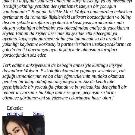
fakat bu duygular yalnızca annesine karşı hissettiği ya da hissetmeyi
istediği yakınlığı yeniden deneyimlemek isteyen bir çocuğun
yanılsamadır” Bununla birlikte Mark Wolynn annemizden bebekken
ayrılmanın da romantik ilişkilerdeki istikrarı bozacağından ve bilinç
dışı bir şekilde tarafların ayrılma korkusu yaşayarak aralarında
oluşan yakınlığın birdenbire yok olacağından endişe duyacaklarını
söyler. Bunun da kişiler üzerinde iki şekilde etki edeceğini ya
ayrılma kaygısıyla partnere daha çok tutunacak ya da aradaki
yakınlığı kaybetme korkusuyla partnerlerinden uzaklaşacaklarını en
çok da bu iki davranışın aynı ilişki içinde olmasının tarafları
yoracağından söz eder.
Terk edilme anksiyetesini de bebeğin annesiyle kurduğu ilişkiye
dayandırır Wolynn. Psikolojik okumalar yapmayı sevenlerin, ruh
sağlığı uzmanlarının ve bu alan öğrencilerinin mutlaka okuması
gereken bir kitap olduğunu düşünüyorum. Siz de kendi aile
geçmişinizde bir yolculuğa çıkmak ve bu yolculukta deneyimli bir
rehber arıyorsanız bu kitap tam size göre, geçmişin sırlarını
çözmeye görünmeyeni su yüzeyine çıkartmaya hazır olun !
Etiketler
edebiyat
Sanat