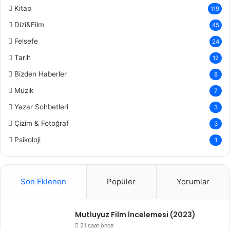
Kitap
119
Dizi&Film
45
Felsefe
24
Tarih
12
Bizden Haberler
8
Müzik
7
Yazar Sohbetleri
3
Çizim & Fotoğraf
3
Psikoloji
1
Son Eklenen
Popüler
Yorumlar
Mutluyuz Film İncelemesi (2023)
21 saat önce