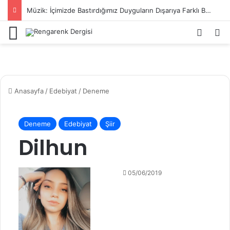
Müzik: İçimizde Bastırdığımız Duyguların Dışarıya Farklı Bir Yansıması Mıdır?
Menü
Kayıt 
Ar
Anasayfa
/
Edebiyat
/
Deneme
Deneme
Edebiyat
Şiir
Dilhun
05/06/2019