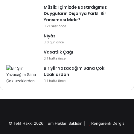
Müzik: İçimizde Bastırdığımız
Duyguların Dışarıya Farklı Bir
Yansıması Mıdır?
21 saat önce
Niyâz
6 gün önce
Vasatlık Çağı
1 hafta önce
Bir Şiir Yazacağım Sana Çok
Uzaklardan
1 hafta önce
© Telif Hakkı 2026, Tüm Hakları Saklıdır |
Rengarenk Dergisi