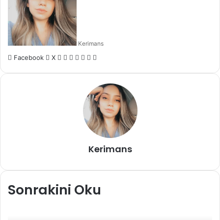
Kerimans
LinkedIn
Tumblr
Pinterest
Reddit
VKontakte
E-
Yazdır
Facebook
X
Posta
ile
paylaş
Kerimans
Sonrakini Oku