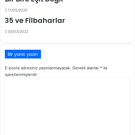
11/05/2020
35 ve Filbaharlar
05/03/2022
Bir yanıt yazın
E-posta adresiniz yayınlanmayacak.
Gerekli alanlar
*
ile
işaretlenmişlerdir
Y
o
r
u
m
*