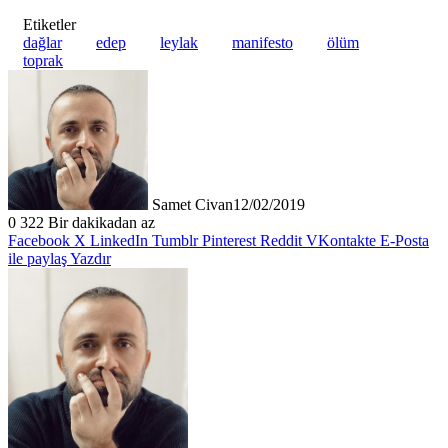
Etiketler
dağlar
edep
leylak
manifesto
ölüm
toprak
Samet Civan
12/02/2019
0
322
Bir dakikadan az
Facebook
X
LinkedIn
Tumblr
Pinterest
Reddit
VKontakte
E-Posta
ile paylaş
Yazdır