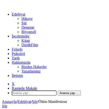
Edebiyat
Hikaye
Şiir
Deneme
Biyografi
İncelemeler
Kitap
Dizi&Film
Felsefe
Psikoloji
Tarih
Hakkımızda
Bizden Haberler
Yazarlarımız
İletişim
X
Rastgele Makale
Arama yap ...
Anasayfa
/
Edebiyat
/
Şiir
/
Ölüm Manifestosu
Şiir