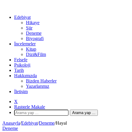
Edebiyat
Hikaye
Şiir
Deneme
Biyografi
İncelemeler
Kitap
Dizi&Film
Felsefe
Psikoloji
Tarih
Hakkımızda
Bizden Haberler
Yazarlarımız
İletişim
X
Rastgele Makale
Arama yap ...
Anasayfa
/
Edebiyat
/
Deneme
/
Hayal
Deneme