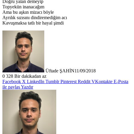
Doğru yalan demeyip
Topyekün inanacağım
Ama bu aşkın mizacı böyle
Ayrılık sızısını dindiremediğim acı
Kavuşmaksa tatlı bir hayal şimdi
Üftade ŞAHİN
11/09/2018
0
328
Bir dakikadan az
Facebook
X
LinkedIn
Tumblr
Pinterest
Reddit
VKontakte
E-Posta
ile paylaş
Yazdır