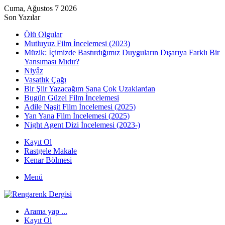
Cuma, Ağustos 7 2026
Son Yazılar
Ölü Olgular
Mutluyuz Film İncelemesi (2023)
Müzik: İçimizde Bastırdığımız Duyguların Dışarıya Farklı Bir
Yansıması Mıdır?
Niyâz
Vasatlık Çağı
Bir Şiir Yazacağım Sana Çok Uzaklardan
Bugün Güzel Film İncelemesi
Adile Naşit Film İncelemesi (2025)
Yan Yana Film İncelemesi (2025)
Night Agent Dizi İncelemesi (2023-)
Kayıt Ol
Rastgele Makale
Kenar Bölmesi
Menü
Arama yap ...
Kayıt Ol