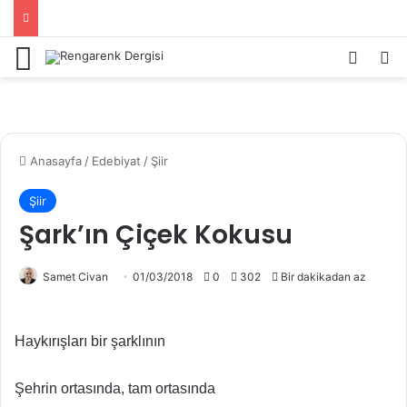
Menü
Kayıt 
Ar
Anasayfa
/
Edebiyat
/
Şiir
Şiir
Şark’ın Çiçek Kokusu
Samet Civan
01/03/2018
0
302
Bir dakikadan az
Haykırışları bir şarklının
Şehrin ortasında, tam ortasında