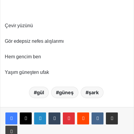
Çevir yüzünü
Gör edepsiz nefes alışlarımı
Hem gencim ben
Yaşım güneşten ufak
gül
güneş
şark
LinkedIn
Tumblr
Pinterest
Reddit
VKontakte
E-Posta ile paylaş
Yazdır