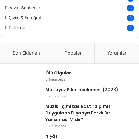
Yazar Sohbetleri
3
Çizim & Fotoğraf
3
Psikoloji
1
Son Eklenen
Popüler
Yorumlar
Ölü Olgular
1 gün önce
Mutluyuz Film İncelemesi (2023)
2 gün önce
Müzik: İçimizde Bastırdığımız
Duyguların Dışarıya Farklı Bir
Yansıması Mıdır?
2 gün önce
Niyâz