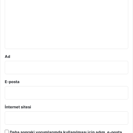
o
r
u
m
*
Ad
E-posta
İnternet sitesi
Daha sonraki yorumlarımda kullanılması için adım, e-posta