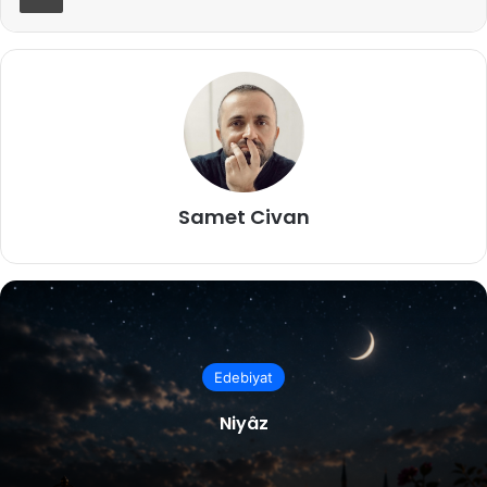
Samet Civan
Edebiyat
Niyâz