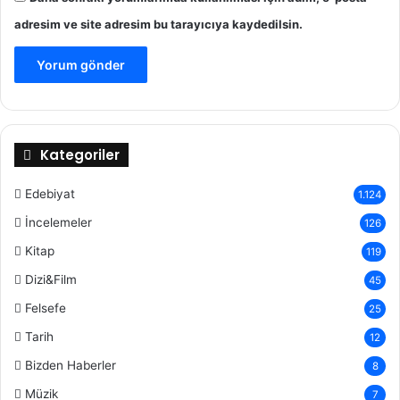
adresim ve site adresim bu tarayıcıya kaydedilsin.
Kategoriler
Edebiyat
1.124
İncelemeler
126
Kitap
119
Dizi&Film
45
Felsefe
25
Tarih
12
Bizden Haberler
8
Müzik
7