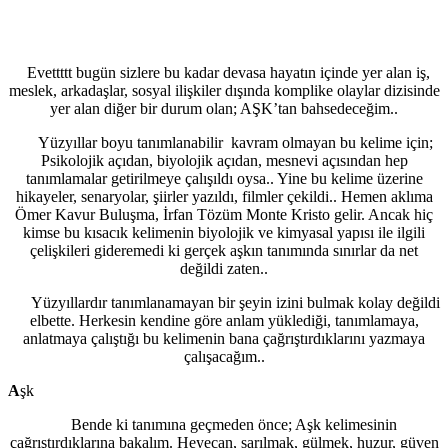
Evettttt bugün sizlere bu kadar devasa hayatın içinde yer alan iş,
meslek, arkadaşlar, sosyal ilişkiler dışında komplike olaylar dizisinde
yer alan diğer bir durum olan; AŞK’tan bahsedeceğim..
Yüzyıllar boyu tanımlanabilir kavram olmayan bu kelime için;
Psikolojik açıdan, biyolojik açıdan, mesnevi açısından hep
tanımlamalar getirilmeye çalışıldı oysa.. Yine bu kelime üzerine
hikayeler, senaryolar, şiirler yazıldı, filmler çekildi.. Hemen aklıma
Ömer Kavur Buluşma, İrfan Tözüm Monte Kristo gelir. Ancak hiç
kimse bu kısacık kelimenin biyolojik ve kimyasal yapısı ile ilgili
çelişkileri gideremedi ki gerçek aşkın tanımında sınırlar da net
değildi zaten..
Yüzyıllardır tanımlanamayan bir şeyin izini bulmak kolay değildi
elbette. Herkesin kendine göre anlam yüklediği, tanımlamaya,
anlatmaya çalıştığı bu kelimenin bana çağrıştırdıklarını yazmaya
çalışacağım..
A
şk
Bende ki tanımına geçmeden önce; Aşk kelimesinin
çağrıştırdıklarına bakalım. Heyecan, sarılmak, gülmek, huzur, güven