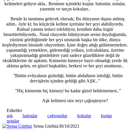
kelimeleri geliyor akla.. Benimse içimdeki kuşlar, balonlar, notalar,
yasemin ve tarçın kokuları..
Bende ki tanımına gelecek olursak; Bu dünyanın dışına atılmış
adım.. öyle ki; bu küçücük kelime içerisine her şeyi alabiliyordu.
Ruhsal yanımı tedavi edebiliyor, kendimi daha özgür
hissettirebiliyordu.. Nasıl oluyordu bilmiyorum sesini duyduğumda,
yüzünü gördüğümde her şeyi unutarak başka bir ülke, dünya
keşfediyorum hissinde oluyordum. İçine doğru attığı gülümsemelere,
yapamadığı yemeklere, gidemediği yollara, yolculuklara, üzerine
yakıştıramadığı gömleklere yani sadece güzelliklere değil de
eksikliklerine de aşıktım. Kimsenin kimseye hayrı olmadığı yerde ilk
aklıma gelen, en güzel başkaldırı, herkesi ve her şeyi unutturan..
”Bütün evliyaların gizlediği, bütün abdalların izlediği, bütün
dervişlerin içinden geldiği gibi AŞK..”
”Hiç kimsenin hiç kimseyi bu kadar güzel beklememesi..”
Aşk kelimesi size neyi çağrıştırıyor?
Etiketler
aşk
balonlar
çağrışımlar
kokular
kuşlar
notalar
Sema Gürbüz
30/10/2021