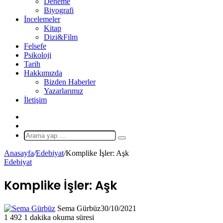
Deneme
Biyografi
İncelemeler
Kitap
Dizi&Film
Felsefe
Psikoloji
Tarih
Hakkımızda
Bizden Haberler
Yazarlarımız
İletişim
X
Rastgele
Makale
Arama
yap
Anasayfa
/
Edebiyat
/
Komplike İşler: Aşk
...
Edebiyat
Komplike İşler: Aşk
Sema Gürbüz
30/10/2021
1
492
1 dakika okuma süresi