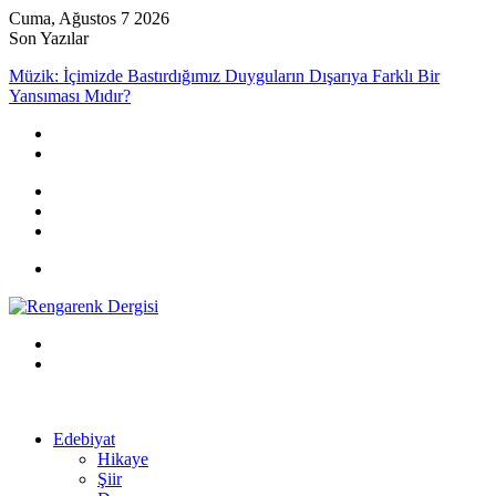
Cuma, Ağustos 7 2026
Son Yazılar
Müzik: İçimizde Bastırdığımız Duyguların Dışarıya Farklı Bir
Yansıması Mıdır?
Kayıt
Ol
Rastgele
Makale
Kenar
Bölmesi
Menü
Arama
yap
Kayıt
...
Ol
Edebiyat
Hikaye
Şiir