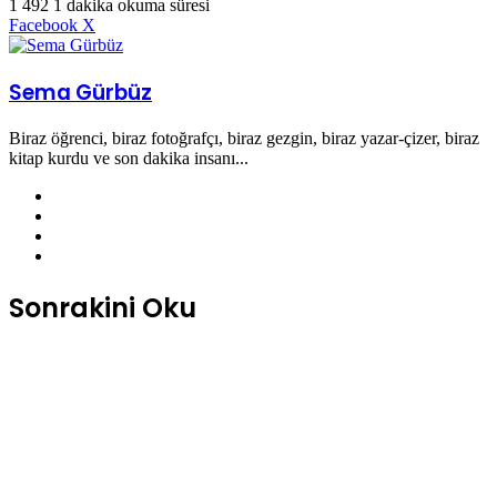
1
492
1 dakika okuma süresi
LinkedIn
Tumblr
Pinterest
Reddit
VKontakte
E-
Yazdır
Facebook
X
Posta
ile
paylaş
Sema Gürbüz
Biraz öğrenci, biraz fotoğrafçı, biraz gezgin, biraz yazar-çizer, biraz
kitap kurdu ve son dakika insanı...
Facebook
X
Pinterest
Instagram
Sonrakini Oku