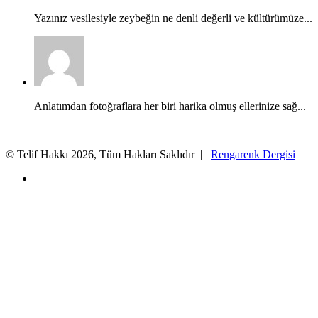
Yazınız vesilesiyle zeybeğin ne denli değerli ve kültürümüze...
Anlatımdan fotoğraflara her biri harika olmuş ellerinize sağ...
© Telif Hakkı 2026, Tüm Hakları Saklıdır |
Rengarenk Dergisi
X
Facebook
X
WhatsApp
Telegram
Başa
dön
tuşu