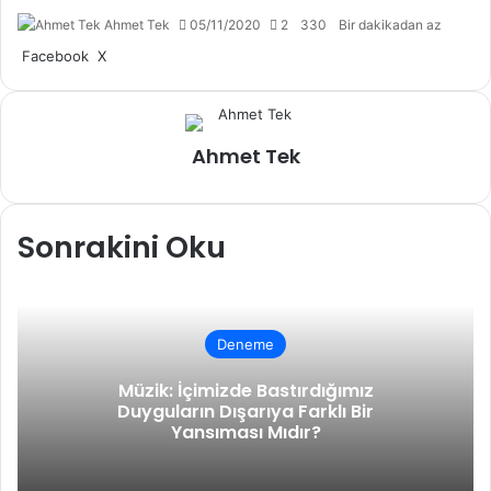
Ahmet Tek
05/11/2020
2
330
Bir dakikadan az
LinkedIn
Tumblr
Pinterest
Reddit
VKontakte
E-
Yazdır
Facebook
X
Posta
ile
paylaş
Ahmet Tek
Sonrakini Oku
Deneme
Müzik: İçimizde Bastırdığımız
Duyguların Dışarıya Farklı Bir
Yansıması Mıdır?