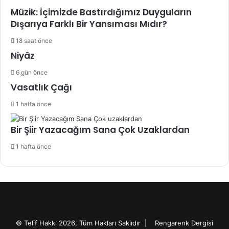
Müzik: İçimizde Bastırdığımız Duyguların
Dışarıya Farklı Bir Yansıması Mıdır?
18 saat önce
Niyâz
6 gün önce
Vasatlık Çağı
1 hafta önce
Bir Şiir Yazacağım Sana Çok Uzaklardan
1 hafta önce
© Telif Hakkı 2026, Tüm Hakları Saklıdır |
Rengarenk Dergisi