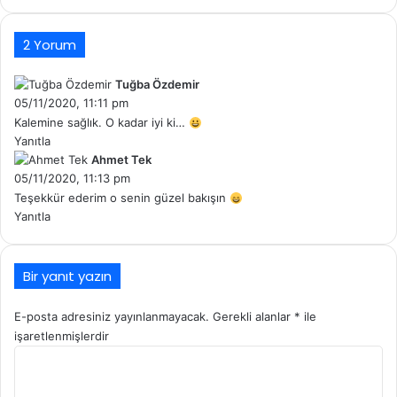
2 Yorum
Tuğba Özdemir
d
05/11/2020, 11:11 pm
e
d
Kalemine sağlık. O kadar iyi ki…
i
Yanıtla
k
Ahmet Tek
d
i
05/11/2020, 11:13 pm
e
:
d
Teşekkür ederim o senin güzel bakışın
i
Yanıtla
k
i
:
Bir yanıt yazın
E-posta adresiniz yayınlanmayacak.
Gerekli alanlar
*
ile
işaretlenmişlerdir
Y
o
r