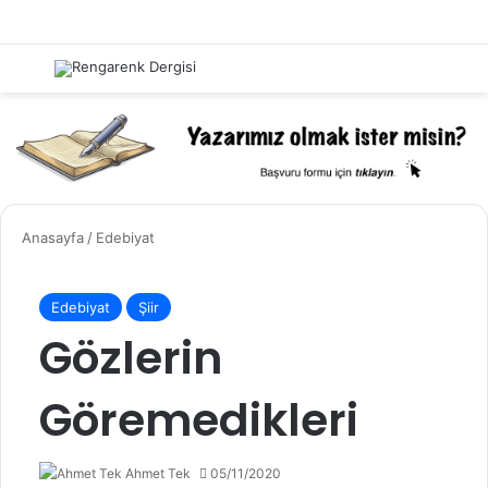
Menü
Kayıt 
Ar
Anasayfa
/
Edebiyat
Edebiyat
Şiir
Gözlerin
Göremedikleri
Ahmet Tek
05/11/2020