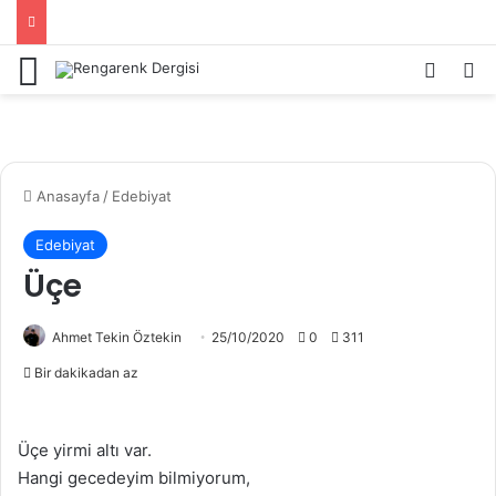
Menü
Kayıt 
Ar
Anasayfa
/
Edebiyat
Edebiyat
Üçe
Ahmet Tekin Öztekin
25/10/2020
0
311
Bir dakikadan az
Üçe yirmi altı var.
Hangi gecedeyim bilmiyorum,