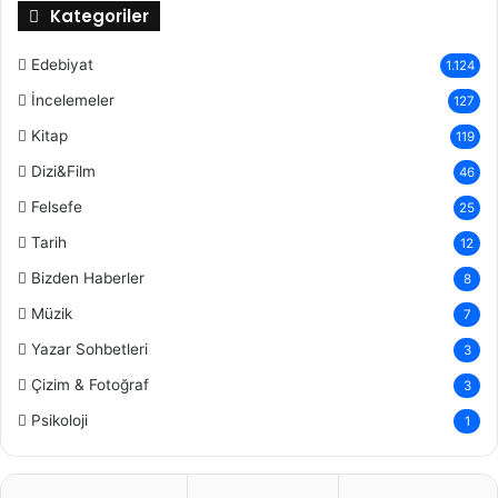
Kategoriler
Edebiyat
1.124
İncelemeler
127
Kitap
119
Dizi&Film
46
Felsefe
25
Tarih
12
Bizden Haberler
8
Müzik
7
Yazar Sohbetleri
3
Çizim & Fotoğraf
3
Psikoloji
1