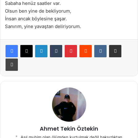
Sabaha henüz saatler var.
Olsun ben yine de bekliyorum,
İnsan ancak böylesine şaşar.
Sanırım, yine yavaştan deliriyorum.
LinkedIn
Tumblr
Pinterest
Reddit
VKontakte
E-Posta ile paylaş
Yazdır
Ahmet Tekin Öztekin
"...Asıl muhim olan ölümden kurtulmak değil haksızlıktan