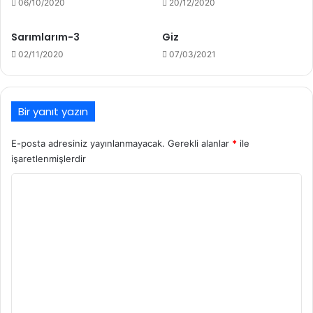
06/10/2020
20/12/2020
Sarımlarım-3
Giz
02/11/2020
07/03/2021
Bir yanıt yazın
E-posta adresiniz yayınlanmayacak.
Gerekli alanlar
*
ile
işaretlenmişlerdir
Y
o
r
u
m
*