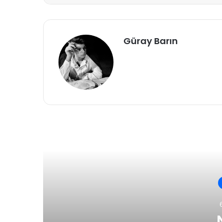
Güray Barın
Son