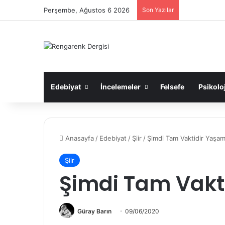
Perşembe, Ağustos 6 2026
Son Yazılar
Edebiyat
İncelemeler
Felsefe
Psikoloj
Anasayfa
/
Edebiyat
/
Şiir
/
Şimdi Tam Vaktidir Yaşa
Şiir
Şimdi Tam Vakt
Güray Barın
09/06/2020