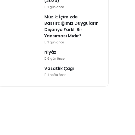
(2023)
1 gün önce
Müzik: İçimizde
Bastırdığımız Duyguların
Dışarıya Farklı Bir
Yansıması Mıdır?
1 gün önce
Niyâz
6 gün önce
Vasatlık Çağı
1 hafta önce