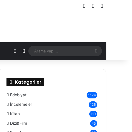
Kayıt Ol
Rastgele Makale
Kenar Bölmes
X
Rastgele Makale
Arama
yap
...
Kategoriler
Edebiyat
1.124
İncelemeler
126
Kitap
119
Dizi&Film
45