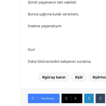
Şimdi yaşamanın tam vaktidir.
Bunca çağrına kulak veremem,
İnadına yaşamalıyım.
Dur!
Daha tüküremedim kahpenin suratına.
güray barın
şiir
şiirh
LinkedIn
Facebook
X