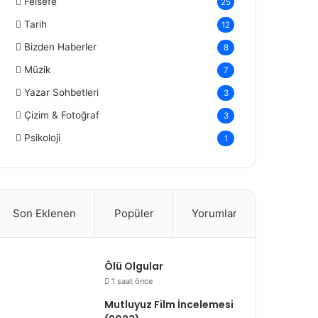
Felsefe
25
Tarih
12
Bizden Haberler
8
Müzik
7
Yazar Sohbetleri
3
Çizim & Fotoğraf
3
Psikoloji
1
Son Eklenen
Popüler
Yorumlar
Ölü Olgular
1 saat önce
Mutluyuz Film İncelemesi