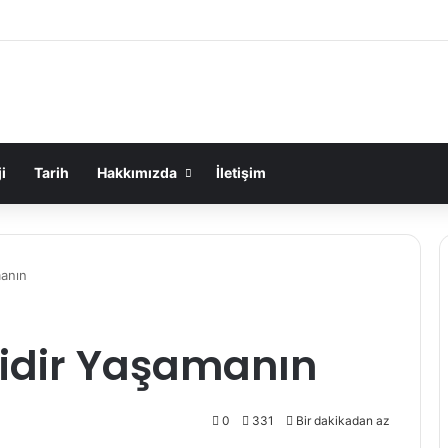
i
Tarih
Hakkımızda
İletişim
manın
idir Yaşamanın
0
331
Bir dakikadan az