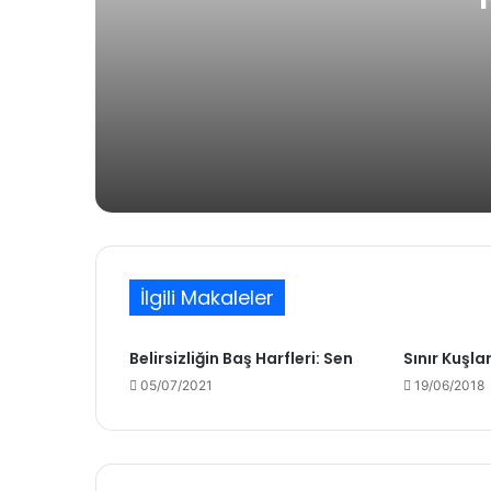
6 gün önce
Niyâz
1 hafta önce
Bir Şiir Yazacağım Sana Çok Uzakla
İlgili Makaleler
Belirsizliğin Baş Harfleri: Sen
Sınır Kuşlar
24/02/2026
05/07/2021
19/06/2018
Çivili Gülüş