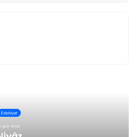
rakini Oku
Edebiyat
6 gün önce
Niyâz