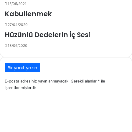
15/05/2021
Kabullenmek
27/04/2020
Hüzünlü Dedelerin İç Sesi
13/06/2020
Bir yanıt yazın
E-posta adresiniz yayınlanmayacak.
Gerekli alanlar
*
ile
işaretlenmişlerdir
Y
o
r
u
m
*