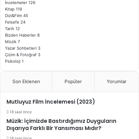
İncelemeler
126
Kitap
119
Dizi&Film
45
Felsefe
24
Tarih
12
Bizden Haberler
8
Müzik
7
Yazar Sohbetleri
3
Çizim & Fotoğraf
3
Psikoloji
1
Son Eklenen
Popüler
Yorumlar
Mutluyuz Film İncelemesi (2023)
18 saat önce
Müzik: İçimizde Bastırdığımız Duyguların
Dışarıya Farklı Bir Yansıması Mıdır?
18 saat önce