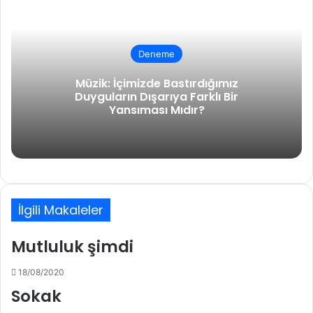
a
ş
Deneme
Müzik: İçimizde Bastırdığımız
Duyguların Dışarıya Farklı Bir
Yansıması Mıdır?
İlgili Makaleler
Mutluluk şimdi
18/08/2020
Sokak