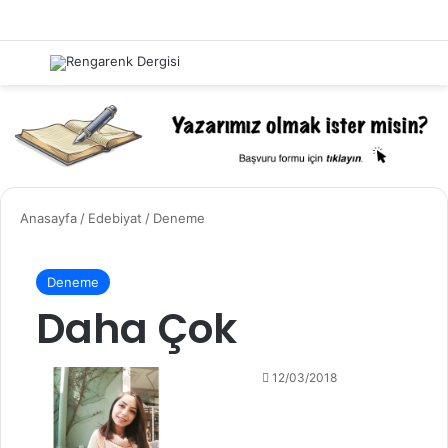
Menü
Kayıt 
A
Anasayfa
/
Edebiyat
/
Deneme
Deneme
Daha Çok
12/03/2018