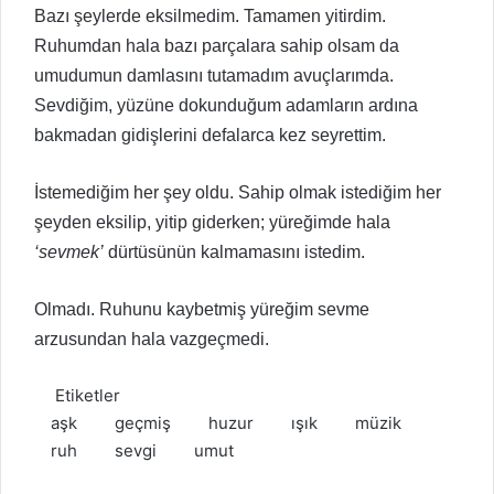
Bazı şeylerde eksilmedim. Tamamen yitirdim.
Ruhumdan hala bazı parçalara sahip olsam da
umudumun damlasını tutamadım avuçlarımda.
Sevdiğim, yüzüne dokunduğum adamların ardına
bakmadan gidişlerini defalarca kez seyrettim.
İstemediğim her şey oldu. Sahip olmak istediğim her
şeyden eksilip, yitip giderken; yüreğimde hala
‘sevmek’
dürtüsünün kalmamasını istedim.
Olmadı. Ruhunu kaybetmiş yüreğim sevme
arzusundan hala vazgeçmedi.
Etiketler
aşk
geçmiş
huzur
ışık
müzik
ruh
sevgi
umut