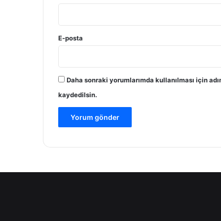
27/01/2026
Bir Başkası
E-posta
15/01/2026
Sız-ı
Daha sonraki yorumlarımda kullanılması için adı
kaydedilsin.
13/12/2025
Çocuklar İçin Dünyayı Kim Kuruyor?
06/12/2025
Zavallı Çocuk Kitap İncelemesi