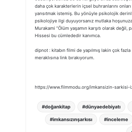
daha çok karakterlerin içsel buhranlarını onları
yansıtmak istemiş. Bu yönüyle psikolojik derinl
psikolojiye ilgi duyuyorsanız mutlaka hoşunuza g
Murakami “Ölüm yaşamın karşıtı olarak değil, pa
Hissesi bu cümlededir kanımca.
dipnot : kitabın filmi de yapılmış lakin çok f
meraklısına link bırakıyorum.
https://www.filmmodu.org/imkansizin-sarkisi-i
doğankitap
dünyaedebiyatı
imkansızınşarkısı
inceleme