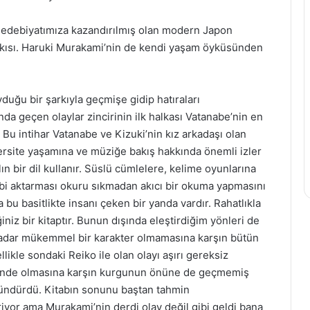
n edebiyatımıza kazandırılmış olan modern Japon
arkısı. Haruki Murakami’nin de kendi yaşam öyküsünden
uğu bir şarkıyla geçmişe gidip hatıraları
ında geçen olaylar zincirinin ilk halkası Vatanabe’nin en
. Bu intihar Vatanabe ve Kizuki’nin kız arkadaşı olan
ersite yaşamına ve müziğe bakış hakkında önemli izler
 bir dil kullanır. Süslü cümlelere, kelime oyunlarına
ibi aktarması okuru sıkmadan akıcı bir okuma yapmasını
bu basitlikte insanı çeken bir yanda vardır. Rahatlıkla
niz bir kitaptır. Bunun dışında eleştirdiğim yönleri de
 kadar mükemmel bir karakter olmamasına karşın bütün
likle sondaki Reiko ile olan olayı aşırı gereksiz
münde olmasına karşın kurgunun önüne de geçmemiş
ündürdü. Kitabın sonunu baştan tahmin
riyor ama Murakami’nin derdi olay değil gibi geldi bana