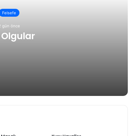
Felsefe
2 gün önce
 Olgular
rın Dışarıya Farklı Bir Yansıması Mıdır?