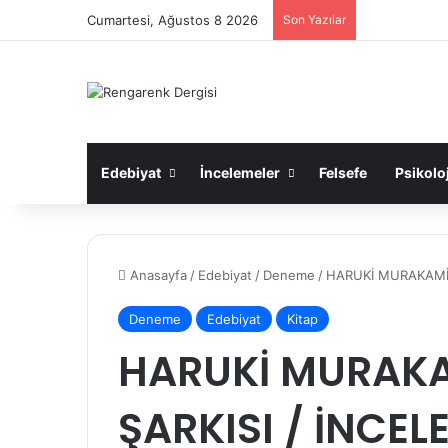
Cumartesi, Ağustos 8 2026
Son Yazılar
Edebiyat
İncelemeler
Felsefe
Psikoloj
Anasayfa
/
Edebiyat
/
Deneme
/
HARUKİ MURAKAMİ 
Deneme
Edebiyat
Kitap
HARUKİ MURAKA
ŞARKISI / İNCEL