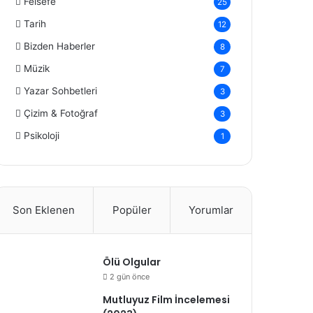
Felsefe
25
Tarih
12
Bizden Haberler
8
Müzik
7
Yazar Sohbetleri
3
Çizim & Fotoğraf
3
Psikoloji
1
Son Eklenen
Popüler
Yorumlar
Ölü Olgular
2 gün önce
Mutluyuz Film İncelemesi