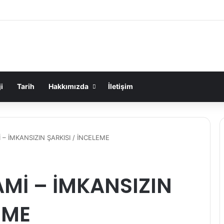
i
Tarih
Hakkımızda
İletişim
– İMKANSIZIN ŞARKISI / İNCELEME
Mİ – İMKANSIZIN
EME