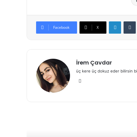
LinkedIn
Facebook
X
İrem Çavdar
üç kere üç dokuz eder bilirsin bir
Web
sitesi
Son