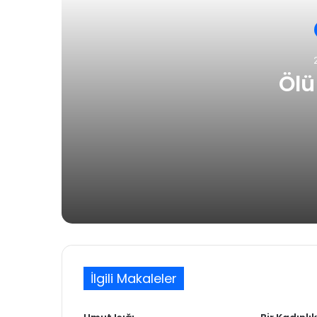
Ölü
2 gün önce
Ölü Olgular
3 gün önce
Müzik: İçimizde Bastırdığımız Duygula
İlgili Makaleler