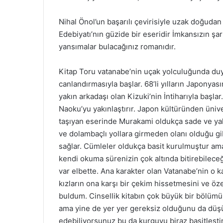
Nihal Önol’un başarılı çevirisiyle uzak doğuda
Edebiyatı’nın güzide bir eseridir İmkansızın ş
yansımalar bulacağınız romanıdır.
Kitap Toru vatanabe’nin uçak yolculuğunda duyd
canlandırmasıyla başlar. 68’li yılların Japonyas
yakın arkadaşı olan Kizuki’nin İntiharıyla başlar
Naoku’yu yakınlaştırır. Japon kültüründen üniv
taşıyan eserinde Murakami oldukça sade ve yalın
ve dolambaçlı yollara girmeden olanı olduğu g
sağlar. Cümleler oldukça basit kurulmuştur ama 
kendi okuma sürenizin çok altında bitirebileceği
var elbette. Ana karakter olan Vatanabe’nin o
kızların ona karşı bir çekim hissetmesini ve özel
buldum. Cinsellik kitabın çok büyük bir bölü
ama yine de yer yer gereksiz olduğunu da düş
edebiliyorsunuz bu da kurguyu biraz basitleşti