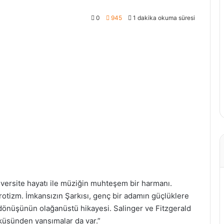
0
945
1 dakika okuma süresi
üniversite hayatı ile müziğin muhteşem bir harmanı.
erotizm. İmkansızın Şarkısı, genç bir adamın güçlüklere
 dönüşünün olağanüstü hikayesi. Salinger ve Fitzgerald
küsünden yansımalar da var.”