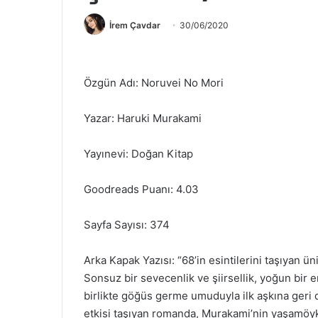
İrem Çavdar
30/06/2020
Özgün Adı: Noruvei No Mori
Yazar: Haruki Murakami
Yayınevi: Doğan Kitap
Goodreads Puanı: 4.03
Sayfa Sayısı: 374
Arka Kapak Yazısı: “68’in esintilerini taşıyan 
Sonsuz bir sevecenlik ve şiirsellik, yoğun bir 
birlikte göğüs germe umuduyla ilk aşkına geri
etkisi taşıyan romanda, Murakami’nin yaşamöy