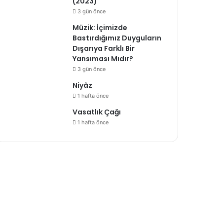
(2023)
3 gün önce
Müzik: İçimizde
Bastırdığımız Duyguların
Dışarıya Farklı Bir
Yansıması Mıdır?
3 gün önce
Niyâz
1 hafta önce
Vasatlık Çağı
1 hafta önce