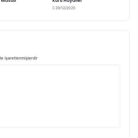
k Masalı
Kuru Hayaller
29/12/2020
le işaretlenmişlerdir