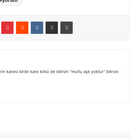
yorum
Tumblr
Pinterest
Reddit
VKontakte
E-Posta ile paylaş
Yazdır
in karesi birdir kare kökü de bilirsin "mutlu aşk yoktur" bilirsin
rakini Oku