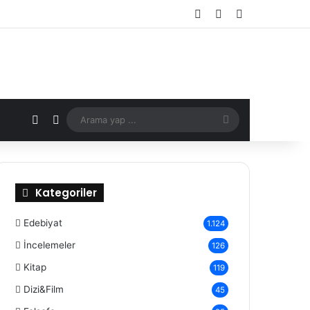
Kayıt Ol
Rastgele Makale
Kenar Bölmes
X
Rastgele Makale
Arama
yap
...
Kategoriler
Edebiyat
1.124
İncelemeler
126
Kitap
119
Dizi&Film
45