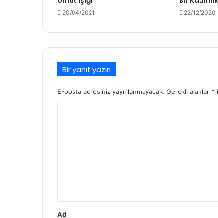
Umut Işığı
Bir Kadınlı
1 hafta önce
20/04/2021
22/12/2020
Niyâz
1 hafta önce
Bir yanıt yazın
Vasatlık Çağı
E-posta adresiniz yayınlanmayacak.
Gerekli alanlar
*
i
Y
27/03/2026
o
Tahıl Beyin Kitap İncelemesi
r
u
m
16/02/2026
Sırrın Nakışı
*
Ad