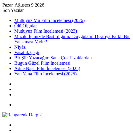
Pazar, Ağustos 9 2026
Son Yazılar
Mutluyuz Mu Film İncelemesi (2026)
Ölü Olgular
Mutluyuz Film İncelemesi (2023)
Müzik: İçimizde Bastırdığımız Duyguların Dışarıya Farklı Bir
Yansıması Mıdır?
Niyâz
Vasatlık Çağı
Bir Şiir Yazacağım Sana Çok Uzaklardan
Bugün Güzel Film İncelemesi
Adile Naşit Film İncelemesi (2025)
Yan Yana Film İncelemesi (2025)
Kayıt
Ol
Rastgele
Makale
Kenar
Bölmesi
Menü
Arama
yap
Kayıt