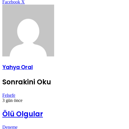
LinkedIn
Tumblr
Pinterest
Reddit
VKontakte
E-
Yazdır
Facebook
X
Posta
ile
paylaş
Yahya Oral
Sonrakini Oku
Felsefe
3 gün önce
Ölü Olgular
Deneme