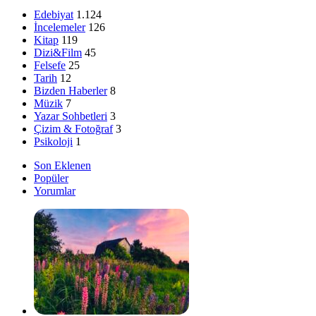
Edebiyat
1.124
İncelemeler
126
Kitap
119
Dizi&Film
45
Felsefe
25
Tarih
12
Bizden Haberler
8
Müzik
7
Yazar Sohbetleri
3
Çizim & Fotoğraf
3
Psikoloji
1
Son Eklenen
Popüler
Yorumlar