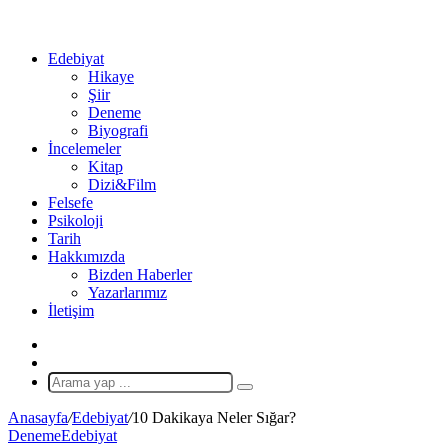
...
Ol
Edebiyat
Hikaye
Şiir
Deneme
Biyografi
İncelemeler
Kitap
Dizi&Film
Felsefe
Psikoloji
Tarih
Hakkımızda
Bizden Haberler
Yazarlarımız
İletişim
X
Rastgele
Makale
Arama
yap
Anasayfa
/
Edebiyat
/
10 Dakikaya Neler Sığar?
...
Deneme
Edebiyat