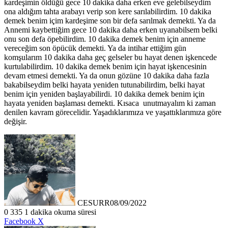
kardeşimin öldüğü gece 10 dakika daha erken eve gelebilseydim
ona aldığım tahta arabayı verip son kere sarılabilirdim. 10 dakika
demek benim içim kardeşime son bir defa sarılmak demekti. Ya da
Annemi kaybettiğim gece 10 dakika daha erken uyanabilsem belki
onu son defa öpebilirdim. 10 dakika demek benim için anneme
vereceğim son öpücük demekti. Ya da intihar ettiğim gün
komşularım 10 dakika daha geç gelseler bu hayat denen işkencede
kurtulabilirdim. 10 dakika demek benim için hayat işkencesinin
devam etmesi demekti. Ya da onun gözüne 10 dakika daha fazla
bakabilseydim belki hayata yeniden tutunabilirdim, belki hayat
benim için yeniden başlayabilirdi. 10 dakika demek benim için
hayata yeniden başlaması demekti. Kısaca unutmayalım ki zaman
denilen kavram görecelidir. Yaşadıklarımıza ve yaşattıklarımıza göre
değişir.
CESURR
08/09/2022
0
335
1 dakika okuma süresi
LinkedIn
Tumblr
Pinterest
Reddit
VKontakte
E-
Yazdır
Facebook
X