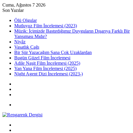
Cuma, Ağustos 7 2026
Son Yazılar
Ölü Olgular
Mutluyuz Film İncelemesi (2023)
Müzik: İçimizde Bastırdığımız Duyguların Dışarıya Farklı Bir
Yansıması Mıdır?
Niyâz
Vasatlık Çağı
Bir Şiir Yazacağım Sana Çok Uzaklardan
Bugün Güzel Film İncelemesi
Adile Naşit Film İncelemesi (2025)
Yan Yana Film İncelemesi (2025)
Night Agent Dizi İncelemesi (2023-)
Kayıt
Ol
Rastgele
Makale
Kenar
Bölmesi
Menü
Arama
yap
Kayıt