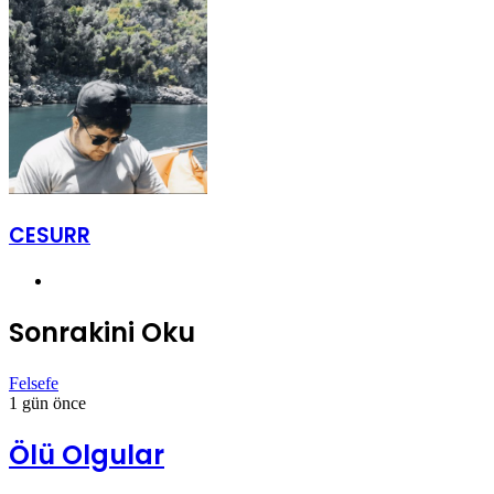
Posta
ile
paylaş
CESURR
Instagram
Sonrakini Oku
Felsefe
1 gün önce
Ölü Olgular