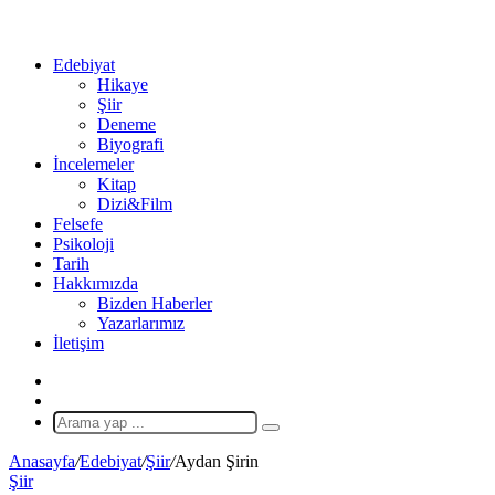
...
Ol
Edebiyat
Hikaye
Şiir
Deneme
Biyografi
İncelemeler
Kitap
Dizi&Film
Felsefe
Psikoloji
Tarih
Hakkımızda
Bizden Haberler
Yazarlarımız
İletişim
X
Rastgele
Makale
Arama
yap
Anasayfa
/
Edebiyat
/
Şiir
/
Aydan Şirin
...
Şiir