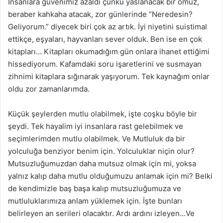
İnsanlara güvenimiz azaldı çünkü yaslanacak bir omuz,
beraber kahkaha atacak, zor günlerinde “Neredesin?
Geliyorum.” diyecek biri çok az artık. İyi niyetini suistimal
ettikçe, eşyaları, hayvanları sever olduk. Ben ise en çok
kitapları… Kitapları okumadığım gün onlara ihanet ettiğimi
hissediyorum. Kafamdaki soru işaretlerini ve susmayan
zihnimi kitaplara sığınarak yaşıyorum. Tek kaynağım onlar
oldu zor zamanlarımda.
Küçük şeylerden mutlu olabilmek, işte coşku böyle bir
şeydi. Tek hayalim iyi insanlara rast gelebilmek ve
seçimlerimden mutlu olabilmek. Ve Mutluluk da bir
yolculuğa benziyor benim için. Yolculuklar niçin olur?
Mutsuzluğumuzdan daha mutsuz olmak için mi, yoksa
yalnız kalıp daha mutlu olduğumuzu anlamak için mi? Belki
de kendimizle baş başa kalıp mutsuzluğumuza ve
mutluluklarımıza anlam yüklemek için. İşte bunları
belirleyen an serileri olacaktır. Ardı ardını izleyen…Ve