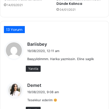
Dünde Kalınca
14/05/2021
04/01/2021
13 Yorum
d
Bariisbey
e
19/08/2020, 12:11 am
d
Baayyildimmm. Harika yazmissin. Eline saglik
i
k
Yanıtla
i
:
d
Demet
e
19/08/2020, 9:08 am
d
Tesekkur ederim
i
k