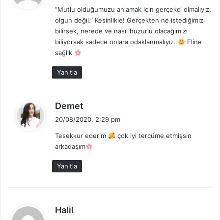
d
“Mutlu olduğumuzu anlamak için gerçekçi olmalıyız,
i
olgun değil.” Kesinlikle! Gerçekten ne istediğimizi
k
bilirsek, nerede ve nasıl huzurlu olacağımızı
i
biliyorsak sadece onlara odaklanmalıyız.
Eline
:
sağlık
Yanıtla
d
Demet
e
20/08/2020, 2:29 pm
d
Tesekkur ederim
çok iyi tercüme etmişsin
i
arkadaşım
k
i
Yanıtla
:
d
Halil
e