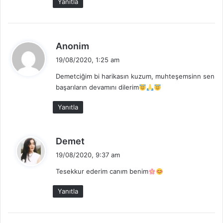
Yanıtla
i
:
d
Anonim
e
19/08/2020, 1:25 am
d
Demetciğim bi harikasın kuzum, muhteşemsinn sen
i
başarıların devamını dilerim
k
i
Yanıtla
:
d
Demet
e
19/08/2020, 9:37 am
d
Tesekkur ederim canım benim
i
k
Yanıtla
i
: