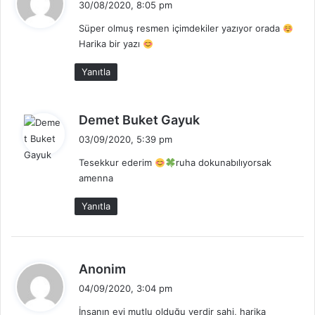
30/08/2020, 8:05 pm
d
Süper olmuş resmen içimdekiler yazıyor orada
i
Harika bir yazı
k
i
Yanıtla
:
d
Demet Buket Gayuk
e
03/09/2020, 5:39 pm
d
Tesekkur ederim
ruha dokunabılıyorsak
i
amenna
k
i
Yanıtla
:
d
Anonim
e
04/09/2020, 3:04 pm
d
İnsanın evi mutlu olduğu yerdir sahi, harika
i