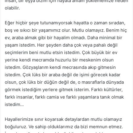
insan, bir eşya bizim için hayata anlam yüklememize neden
olabilir.
Eğer hiçbir şeye tutunamıyorsak hayatta o zaman sıradan,
boş ve sıkıcı bir yaşamımız olur. Mutlu olamayız. Benim hiç
ev, araba almak gibi bir hayalim olmadı. Daha minimal bir
yaşam istedim. Her şeyden daha çok veya pahalı değil
seçimlerim beni mutlu etsin istedim. Çok büyük bir ev
yerine kendi mecramda huzurlu bir meskenim olsun
istedim. Gözyaşlarım kendi mecrasında akıp gitmesin
istedim. Çok lüks bir araba değil de işimi görecek kadar
olsun, çok lüks bir düğün değil de, o masraflarla dünyada
görmek istediğim yerlere gitmek isterim. Farklı kültürler,
farklı insanlar, farklı camia ve farklı yaşamlara tanık olmak
istedim…
Hayallerimize sınır koyarsak detaylardan mutlu olamayız
boğuluruz. Ve sahip olduklarımız da bizi memnun etmez.