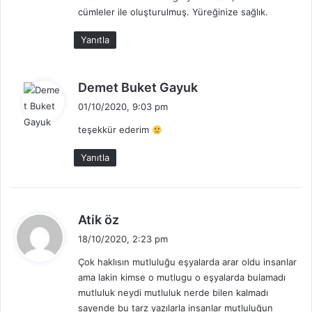
cümleler ile oluşturulmuş. Yüreğinize sağlık.
k
i
Yanıtla
:
d
Demet Buket Gayuk
e
01/10/2020, 9:03 pm
d
teşekkür ederim
i
k
Yanıtla
i
:
d
Atik öz
e
18/10/2020, 2:23 pm
d
Çok haklısın mutluluğu eşyalarda arar oldu insanlar
i
ama lakin kimse o mutlugu o eşyalarda bulamadı
k
mutluluk neydi mutluluk nerde bilen kalmadı
i
sayende bu tarz yazılarla insanlar mutluluğun