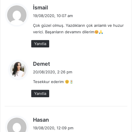
d
İsmail
e
19/08/2020, 10:07 am
d
Çok güzel olmuş. Yazdıkların çok anlamlı ve huzur
i
verici. Başarıların devamını dilerim
k
i
Yanıtla
:
d
Demet
e
20/08/2020, 2:26 pm
d
Tesekkur ederim
i
k
Yanıtla
i
:
d
Hasan
e
19/08/2020, 12:09 pm