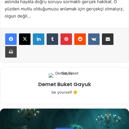
aslında hayata doğru soruyu sormaktı gerçek hakikat. O
yüzden mutlu olduğumuzu anlamak için gerçekçi olmalıyız,
olgun değil…
LinkedIn
Tumblr
Pinterest
Reddit
VKontakte
E-Posta ile paylaş
Yazdır
Demet Buket Gayuk
be yourself