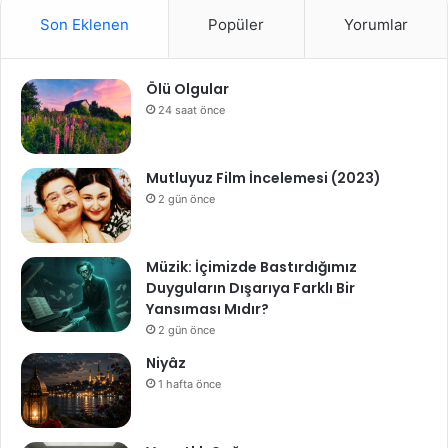
Son Eklenen
Popüler
Yorumlar
Ölü Olgular
24 saat önce
Mutluyuz Film İncelemesi (2023)
2 gün önce
Müzik: İçimizde Bastırdığımız
Duyguların Dışarıya Farklı Bir
Yansıması Mıdır?
2 gün önce
Niyâz
1 hafta önce