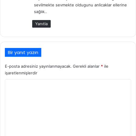
:
sevilmekte sevmekte oldugunu anlicaklar ellerine
sağlık..
Yanıtla
Bir yanıt yazın
E-posta adresiniz yayınlanmayacak.
Gerekli alanlar
*
ile
işaretlenmişlerdir
Y
o
r
u
m
*