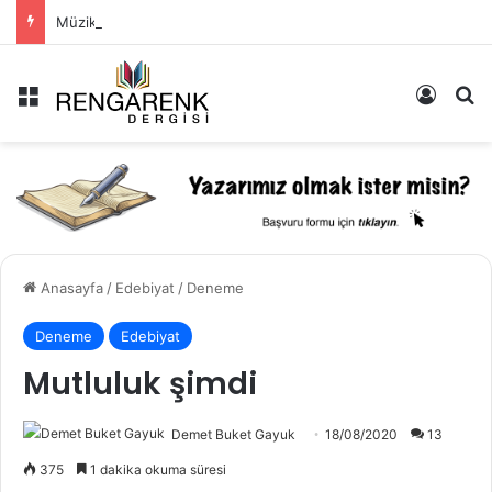
Müzik: İçimizde Bastırdığımız Duyguların Dışarıya Farklı Bir Yansıması Mıdır?
Menü
Kayıt 
Ar
Anasayfa
/
Edebiyat
/
Deneme
Deneme
Edebiyat
Mutluluk şimdi
Demet Buket Gayuk
18/08/2020
13
375
1 dakika okuma süresi