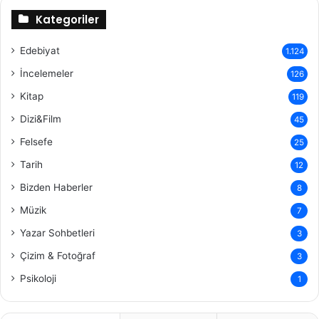
Kategoriler
Edebiyat
1.124
İncelemeler
126
Kitap
119
Dizi&Film
45
Felsefe
25
Tarih
12
Bizden Haberler
8
Müzik
7
Yazar Sohbetleri
3
Çizim & Fotoğraf
3
Psikoloji
1