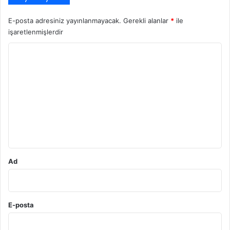
E-posta adresiniz yayınlanmayacak.
Gerekli alanlar
*
ile
işaretlenmişlerdir
Y
o
r
u
m
*
Ad
E-posta