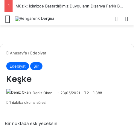
Müzik: İçimizde Bastırdığımız Duyguların Dışarıya Farklı Bir Yansıması Mıdır?
Menü
Kayıt 
Ar
Anasayfa
/
Edebiyat
Edebiyat
Şiir
Keşke
Deniz Okan
23/05/2021
2
388
1 dakika okuma süresi
Bir noktada eskiyeceksin.