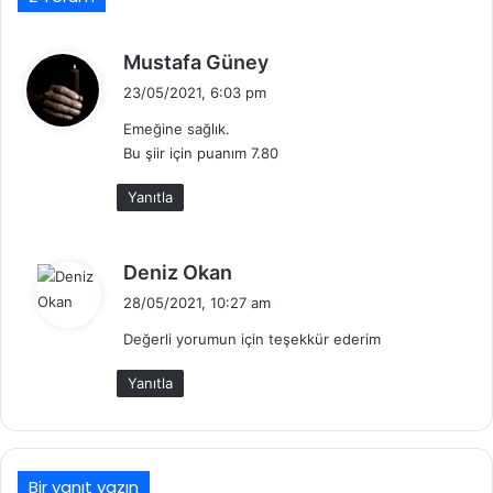
d
Mustafa Güney
e
23/05/2021, 6:03 pm
d
Emeğine sağlık.
i
Bu şiir için puanım 7.80
k
i
Yanıtla
:
d
Deniz Okan
e
28/05/2021, 10:27 am
d
Değerli yorumun için teşekkür ederim
i
k
Yanıtla
i
:
Bir yanıt yazın