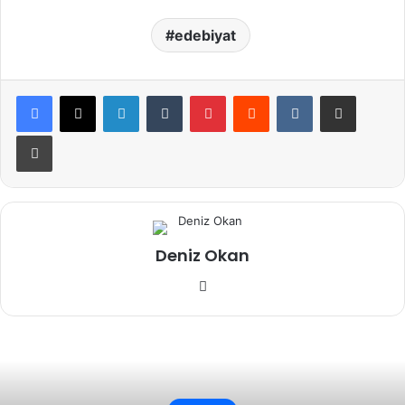
edebiyat
LinkedIn
Tumblr
Pinterest
Reddit
VKontakte
E-Posta ile paylaş
Yazdır
Deniz Okan
Instagram