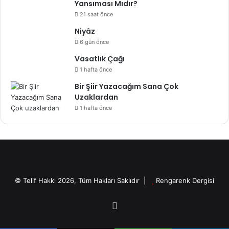
Yansıması Mıdır?
21 saat önce
Niyâz
6 gün önce
Vasatlık Çağı
1 hafta önce
Bir Şiir Yazacağım Sana Çok
Uzaklardan
1 hafta önce
© Telif Hakkı 2026, Tüm Hakları Saklıdır |
Rengarenk Dergisi
X