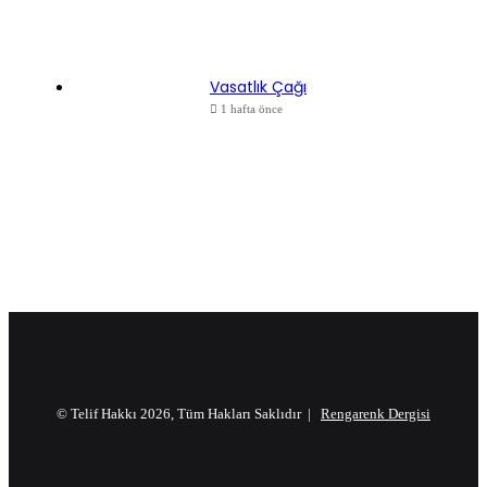
Vasatlık Çağı
1 hafta önce
© Telif Hakkı 2026, Tüm Hakları Saklıdır |
Rengarenk Dergisi
X