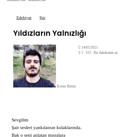
Edebiyat
Şiir
Yıldızların Yalnızlığı
14/05/2021
1
315
Bir dakikadan az
Kerim Bütün
Sevgilim
Şair sesleri yankılansın kulaklarında.
Bak o seni anlatan mısralara