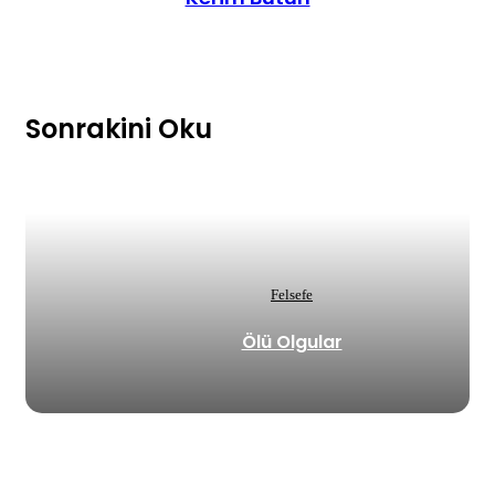
Sonrakini Oku
Felsefe
Ölü Olgular