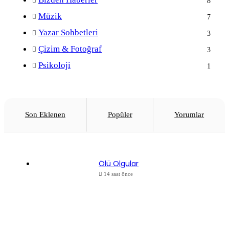
8
Müzik
7
Yazar Sohbetleri
3
Çizim & Fotoğraf
3
Psikoloji
1
Son Eklenen
Popüler
Yorumlar
Ölü Olgular
14 saat önce