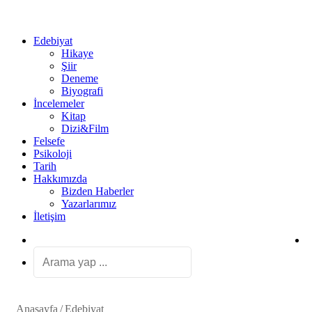
...
Ol
Edebiyat
Hikaye
Şiir
Deneme
Biyografi
İncelemeler
Kitap
Dizi&Film
Felsefe
Psikoloji
Tarih
Hakkımızda
Bizden Haberler
Yazarlarımız
İletişim
Rastgele
Makale
Arama
yap
...
Anasayfa
/
Edebiyat