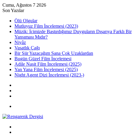
Cuma, Ağustos 7 2026
Son Yazılar
Ölü Olgular
Mutluyuz Film İncelemesi (2023)
Müzik: İçimizde Bastırdığımız Duyguların Dışarıya Farklı Bir
Yansıması Mıdır?
Niyâz
Vasatlık Çağı
Bir Şiir Yazacağım Sana Çok Uzaklardan
Bugün Güzel Film İncelemesi
Adile Naşit Film İncelemesi (2025)
Yan Yana Film İncelemesi (2025)
Night Agent Dizi İncelemesi (2023-)
Kayıt
Ol
Rastgele
Makale
Kenar
Bölmesi
Menü
Arama
yap
Kayıt